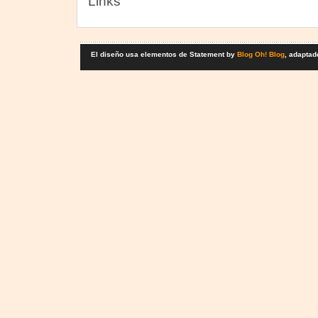
Links
El diseño usa elementos de Statement by
Blog Oh! Blog
, adaptad