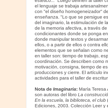
estético..." Luego definen al taller
el lenguaje se trabaja artesanalme
con "el diseño homogeneizador" de
enseñanza. "Lo que se persigue es f
del imaginario, la estimulación de l
de la memoria afectiva, a través de
condicionantes donde se ponga en j
donde manipular textos y desarmarl
ellos, o a partir de ellos o contra ell
elementos que se señalan como nec
en taller son: tiempo de trabajo, es
coordinación. Se describen como m
motivación, consigna, tiempo de escr
producciones y cierre. El artículo i
actividades para el taller de escritur
Nota de
Imaginaria
:
María Teresa A
son autoras del libro
La construcción
En la escuela, la biblioteca, el club
Ediciones, 2003. Colección Leer y es