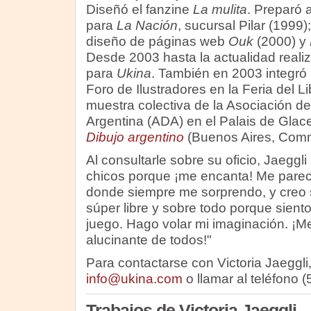
Diseñó el fanzine
La mulita
. Preparó 
para
La Nación
, sucursal Pilar (1999)
diseño de páginas web
Ouk
(2000) y
Desde 2003 hasta la actualidad realiz
para
Ukina
. También en 2003 integró 
Foro de Ilustradores en la Feria del Lib
muestra colectiva de la Asociación de
Argentina (ADA) en el Palais de Glace 
Dibujo argentino
(Buenos Aires, Co
Al consultarle sobre su oficio, Jaeggli
chicos porque ¡me encanta! Me pare
donde siempre me sorprendo, y creo 
súper libre y sobre todo porque siento
juego. Hago volar mi imaginación. ¡M
alucinante de todos!"
Para contactarse con Victoria Jaeggli,
info@ukina.com
o llamar al teléfono 
Trabajos de Victoria Jaeggli