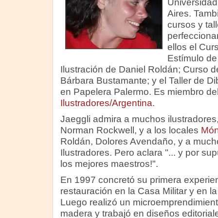
Universidad
Aires. Tambi
cursos y tal
perfeccionam
ellos el Cu
Estímulo de 
Ilustración de Daniel Roldán; Curso de
Bárbara Bustamante; y el Taller de D
en Papelera Palermo. Es miembro de
Ilustradores/Argentina
.
Jaeggli admira a muchos ilustradores
Norman Rockwell, y a los locales
Món
Roldán, Dolores Avendaño, y a mucho
Ilustradores. Pero aclara "... y por su
los mejores maestros!".
En 1997 concretó su primera experien
restauración en la Casa Militar y en 
Luego realizó un microemprendimient
madera y trabajó en diseños editorial