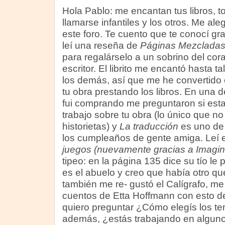
Hola Pablo: me encantan tus libros, t
llamarse infantiles y los otros. Me a
este foro. Te cuento que te conocí gra
leí una reseña de
Páginas Mezclada
para regalárselo a un sobrino del cor
escritor. El librito me encantó hasta 
los demás, así que me he convertido 
tu obra prestando los libros. En una d
fui comprando me preguntaron si est
trabajo sobre tu obra (lo único que no 
historietas) y
La traducción
es uno de 
los cumpleaños de gente amiga. Leí e
juegos (nuevamente gracias a Imagina
tipeo: en la página 135 dice su tío le
es el abuelo y creo que había otro q
también me re- gustó el Calígrafo, me
cuentos de Etta Hoffmann con esto d
quiero preguntar ¿Cómo elegís los tem
además, ¿estás trabajando en alguno