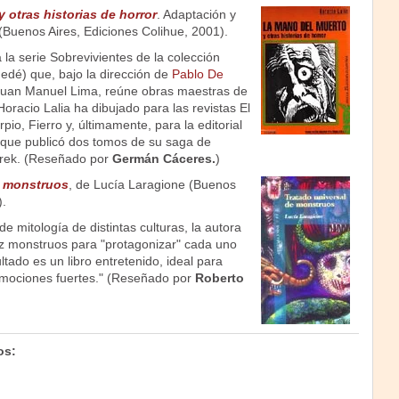
 otras historias de horror
. Adaptación y
 (Buenos Aires, Ediciones Colihue, 2001).
 la serie Sobrevivientes de la colección
edé) que, bajo la dirección de
Pablo De
 Juan Manuel Lima, reúne obras maestras de
 Horacio Lalia ha dibujado para las revistas El
io, Fierro y, últimamente, para la editorial
, que publicó dos tomos de su saga de
arek. (Reseñado por
Germán Cáceres.
)
e monstruos
, de Lucía Laragione (Buenos
).
e mitología de distintas culturas, la autora
iez monstruos para "protagonizar" cada uno
ltado es un libro entretenido, ideal para
emociones fuertes." (Reseñado por
Roberto
os: