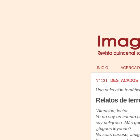
INICIO
ACERCA D
DESTACADOS
N°
131
|
Una selección temátic
Relatos de ter
"Atención, lector.
Yo no soy un cuento c
soy peligroso. Más que
¿Sigues leyendo?
No seas curioso, amig