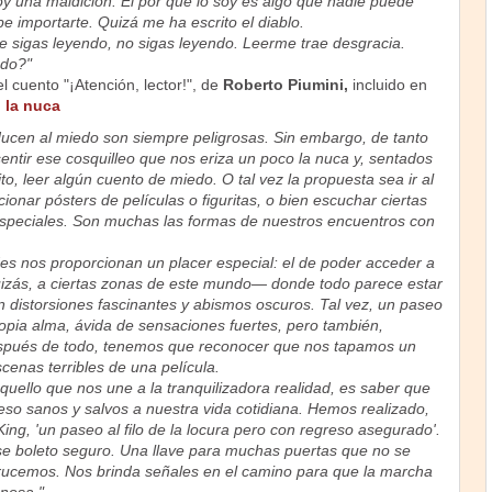
oy una maldición. El por qué lo soy es algo que nadie puede
be importarte. Quizá me ha escrito el diablo.
e sigas leyendo, no sigas leyendo. Leerme trae desgracia.
ndo?"
 cuento "¡Atención, lector!", de
Roberto Piumini,
incluido en
 la nuca
ucen al miedo son siempre peligrosas. Sin embargo, de tanto
entir ese cosquilleo que nos eriza un poco la nuca y, sentados
to, leer algún cuento de miedo. O tal vez la propuesta sea ir al
cionar pósters de películas o figuritas, o bien escuchar ciertas
speciales. Son muchas las formas de nuestros encuentros con
des nos proporcionan un placer especial: el de poder acceder a
izás, a ciertas zonas de este mundo— donde todo parece estar
n distorsiones fascinantes y abismos oscuros. Tal vez, un paseo
opia alma, ávida de sensaciones fuertes, pero también,
spués de todo, tenemos que reconocer que nos tapamos un
scenas terribles de una película.
quello que nos une a la tranquilizadora realidad, es saber que
so sanos y salvos a nuestra vida cotidiana. Hemos realizado,
ng, 'un paseo al filo de la locura pero con regreso asegurado'.
ese boleto seguro. Una llave para muchas puertas que no se
crucemos. Nos brinda señales en el camino para que la marcha