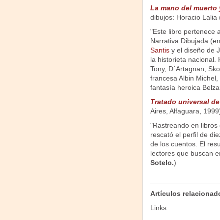
La mano del muerto y
dibujos: Horacio Lalia
"Este libro pertenece a
Narrativa Dibujada (en
Santis
y el diseño de
la historieta nacional.
Tony, D´Artagnan, Skorp
francesa Albin Michel
fantasía heroica Belz
Tratado universal d
Aires, Alfaguara, 1999
"Rastreando en libros d
rescató el perfil de d
de los cuentos. El resu
lectores que buscan 
Sotelo.
)
Artículos relacionad
Links