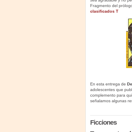
sea agradable y no pe
Fragmento del prólog
clasificados T
En esta entrega de
De
adolescentes que pub
complemento para quie
señalamos algunas res
Ficciones