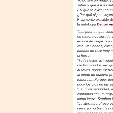
Yo no soy un relato: s
saber y que a ti no de
Así que te aviso: no m
¿Por qué sigues leye
Fragmento extraído del
la antología
Dedos en
"Las puertas que cond
en tanto, nos agrada s
en nuestro lugar favori
cine, ver videos, colec
bandas de rock muy e
el horror.
"Todas estas activida
ciertos mundos —o qu
al revés, donde existe
al fondo de nuestra pr
temerosa. Porque, de
poco los ojos en las e
"La única seguridad, a
contamos con un regre
como intuyó Stephen Ki
"La literatura ofrece 
cerrarán no bien las 