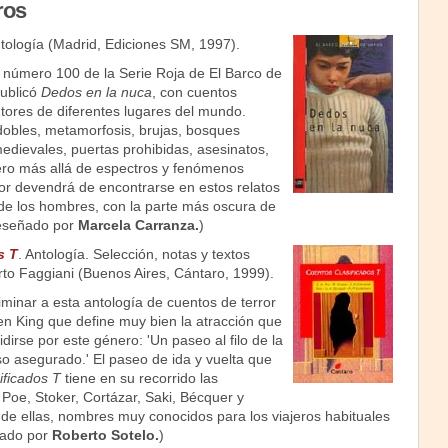
ros
ntología (Madrid, Ediciones SM, 1997).
lo número 100 de la Serie Roja de El Barco de
ublicó
Dedos en la nuca
, con cuentos
tores de diferentes lugares del mundo.
obles, metamorfosis, brujas, bosques
medievales, puertas prohibidas, asesinatos,
Pero más allá de espectros y fenómenos
ror devendrá de encontrarse en estos relatos
de los hombres, con la parte más oscura de
eseñado por
Marcela Carranza.
)
s T
. Antología. Selección, notas y textos
rto Faggiani (Buenos Aires, Cántaro, 1999).
iminar a esta antología de cuentos de terror
en King que define muy bien la atracción que
idirse por este género: 'Un paseo al filo de la
o asegurado.' El paseo de ida y vuelta que
ificados T
tiene en su recorrido las
 Poe, Stoker, Cortázar, Saki, Bécquer y
 de ellas, nombres muy conocidos para los viajeros habituales
ñado por
Roberto Sotelo.
)