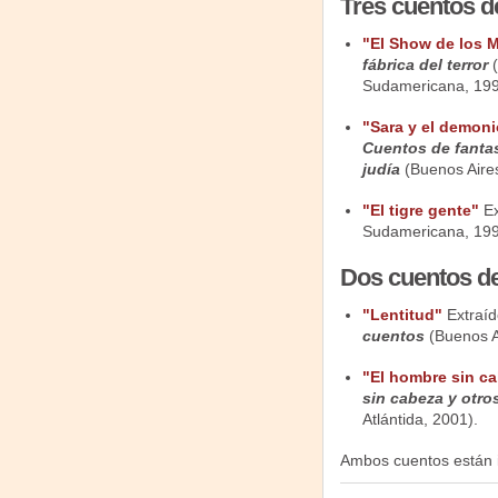
Tres cuentos d
"El Show de los 
fábrica del terror
(
Sudamericana, 19
"Sara y el demon
Cuentos de fantas
judía
(Buenos Aires
"El tigre gente"
Ex
Sudamericana, 19
Dos cuentos de
"Lentitud"
Extraíd
cuentos
(Buenos Ai
"El hombre sin c
sin cabeza y otro
Atlántida, 2001).
Ambos cuentos están 