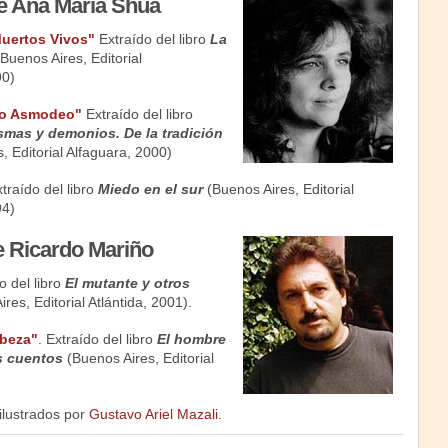
e Ana María Shua
Muertos Vivos"
Extraído del libro
La
Buenos Aires, Editorial
90)
io Asmodeo"
Extraído del libro
mas y demonios. De la tradición
, Editorial Alfaguara, 2000)
traído del libro
Miedo en el sur
(Buenos Aires, Editorial
94)
 Ricardo Mariño
o del libro
El mutante y otros
res, Editorial Atlántida, 2001).
abeza"
. Extraído del libro
El hombre
s cuentos
(Buenos Aires, Editorial
ilustrados por
Gustavo Ariel Mazali.