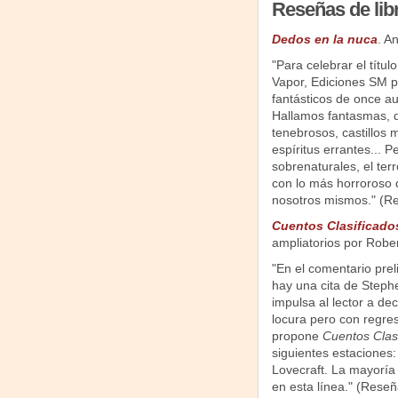
Reseñas de lib
Dedos en la nuca
. A
"Para celebrar el títu
Vapor, Ediciones SM p
fantásticos de once au
Hallamos fantasmas, d
tenebrosos, castillos 
espíritus errantes... 
sobrenaturales, el ter
con lo más horroroso 
nosotros mismos." (R
Cuentos Clasificado
ampliatorios por Robe
"En el comentario prel
hay una cita de Steph
impulsa al lector a dec
locura pero con regres
propone
Cuentos Clas
siguientes estaciones:
Lovecraft. La mayoría
en esta línea." (Rese