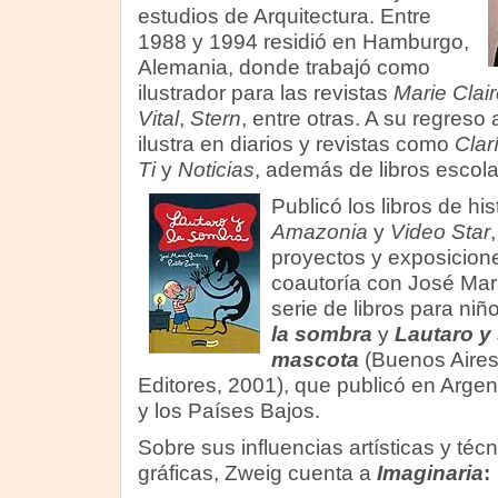
estudios de Arquitectura. Entre
1988 y 1994 residió en Hamburgo,
Alemania, donde trabajó como
ilustrador para las revistas
Marie Clair
Vital
,
Stern
, entre otras. A su regreso
ilustra en diarios y revistas como
Clar
Ti
y
Noticias
, además de libros escola
Publicó los libros de hi
Amazonia
y
Video Star
proyectos y exposicione
coautoría con José María
serie de libros para niñ
la sombra
y
Lautaro y
mascota
(Buenos Aire
Editores, 2001), que publicó en Argen
y los Países Bajos.
Sobre sus influencias artísticas y téc
gráficas, Zweig cuenta a
Imaginaria
: