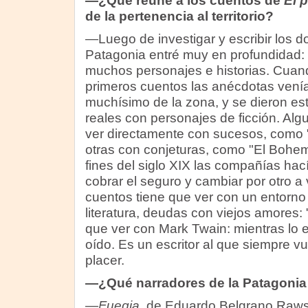
—¿Qué reúne a los cuentos de
El p
de la pertenencia al territorio?
—Luego de investigar y escribir los do
Patagonia entré muy en profundidad: h
muchos personajes e historias. Cuand
primeros cuentos las anécdotas venía
muchísimo de la zona, y se dieron es
reales con personajes de ficción. Alg
ver directamente con sucesos, como "
otras con conjeturas, como "El Bohe
fines del siglo XIX las compañías hac
cobrar el seguro y cambiar por otro a
cuentos tiene que ver con un entorno 
literatura, deudas con viejos amores: 
que ver con Mark Twain: mientras lo 
oído. Es un escritor al que siempre 
placer.
—¿Qué narradores de la Patagonia
—
Fuegia
, de Eduardo Belgrano Raws