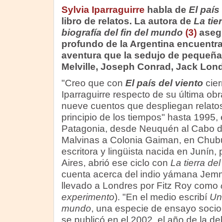
Sylvia Iparraguirre
habla de
El país
libro de relatos. La autora de
La tie
biografía del fin del mundo
(3)
asegu
profundo de la Argentina encuentra
aventura que la sedujo de pequeña
Melville, Joseph Conrad, Jack Lon
"Creo que con
El país del viento
cier
Iparraguirre respecto de su última obr
nueve cuentos que despliegan relatos
principio de los tiempos" hasta 1995, 
Patagonia, desde Neuquén al Cabo 
Malvinas a Colonia Gaiman, en Chubut
escritora y lingüista nacida en Junín,
Aires, abrió ese ciclo con
La tierra de
cuenta acerca del indio yámana Jemm
llevado a Londres por Fitz Roy como
experimento
). "En el medio escribí
Una
mundo
, una especie de ensayo socio-
se publicó en el 2002, el año de la deb