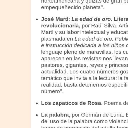
norteamericana y quizás de gran pa
empequeñecido planeta".
José Martí:
La edad de oro
. Lite
revolucionaria,
por Raúl Silva. Ar
Martí y su labor intelectual y educa
plasmada en
La edad de oro. Publ
e instrucción dedicada a los niños
lenguaje pleno de maravillas, los 
aparecen en las revistas nos lleva
pastores, gigantes, reyes y princes
actualidad. Los cuatro números goz
temático que invita a la lectura: la f
realidad, basta detenernos especí
número".
Los zapaticos de Rosa.
Poema de
La palabra,
por Germán de Luna. El
del uso de la palabra como violenc
forma de corrección del adulto hacia