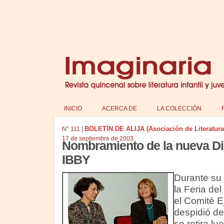
INICIO
ACERCA DE
LA COLECCIÓN
BOLETÍN DE ALIJA (Asociación de Literatura I
N°
111
|
17 de septiembre de 2003
Nombramiento de la nueva Dir
IBBY
Durante su 
la Feria del
el Comité E
despidió d
se retira l