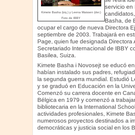
servicio en
Kimete Basha (izq.) y Leena Maissen (der.)
candidatos,
Foto de IBBY
Basha, de B
ocupar el cargo de nueva Directora Eje
septiembre de 2003. Trabajará en est
Page, quien fue designada Directora A
Secretariado Internacional de IBBY c
Basilea, Suiza.
Kimete Basha i Novosejt se educó en
habían instalado sus padres, refugiado
la segunda guerra mundial. Estudió L
y se graduó en Educación en la Unive
Comenzó su carrera docente en Cana
Bélgica en 1979 y comenzó a trabaja
bibliotecaria en la International Scho
actividades profesionales, Kimete B
numerosos proyectos destinados a im
democráticas y justicia social en los 