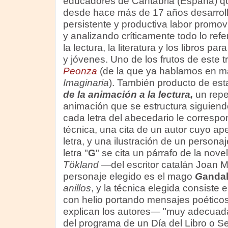
educadores de Cantabria (España) q
desde hace más de 17 años desarrol
persistente y productiva labor promo
y analizando críticamente todo lo refe
la lectura, la literatura y los libros par
y jóvenes. Uno de los frutos de este tr
Peonza
(de la que ya hablamos en m
Imaginaria
). También producto de est
de la animación a la lectura,
un repe
animación que se estructura siguiendo
cada letra del abecedario le correspo
técnica, una cita de un autor cuyo ap
letra, y una ilustración de un personaj
letra "
G
" se cita un párrafo de la nove
Tökland
—del escritor catalán Joan 
personaje elegido es el mago
G
andal
anillos
, y la técnica elegida consiste 
con helio portando mensajes poético
explican los autores— "muy adecuada 
del programa de un Día del Libro o S