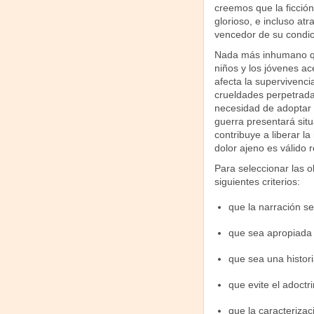
creemos que la ficción
glorioso, e incluso at
vencedor de su condic
Nada más inhumano que
niños y los jóvenes ac
afecta la supervivenci
crueldades perpetradas
necesidad de adoptar d
guerra presentará situ
contribuye a liberar l
dolor ajeno es válido 
Para seleccionar las 
siguientes criterios:
que la narración s
que sea apropiada p
que sea una histori
que evite el adoctr
que la caracterizac