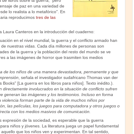
 de libros sobre la guerra, "pero
ensaje de paz en una variedad de
sde lo realista a lo metafórico". En
naria reproducimos
tres de las
ta Laura Canteros en la introducción del cuaderno:
tuación en el nivel mundial, la guerra y el conflicto armado han
 de nuestras vidas. Cada día millones de personas son
dades de la guerra y la población del resto del mundo se ve
es a las imágenes de horror que trasmiten los medios
ida de los niños de una manera devastadora, permanente y que
omprensión
, señala el investigador sudafricano Thomas van der
s Books" [La guerra en los libros para niños]. Texto inédito.).
 directamente involucrados en la situación de conflicto sufren
ue generan las imágenes y los testimonios. Incluso en forma
 la violencia forman parte de la vida de muchos niños por
sión, las películas, los juegos para computadora y otros juegos o
directa con los medios masivos de comunicación.
 es expresión de la sociedad, es esperable que la guerra
 para niños y jóvenes. La literatura juega un papel fundamental
e aquello que los niños ven y experimentan. En tal sentido,