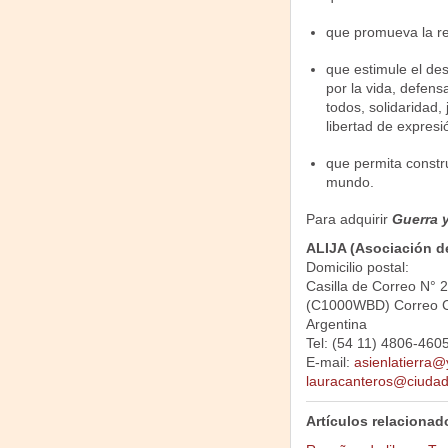
que promueva la re
que estimule el des
por la vida, defen
todos, solidaridad,
libertad de expresió
que permita constr
mundo.
Para adquirir
Guerra y
ALIJA (Asociación de 
Domicilio postal:
Casilla de Correo N° 
(C1000WBD) Correo C
Argentina
Tel: (54 11) 4806-460
E-mail:
asienlatierra
lauracanteros@ciudad
Artículos relacionad