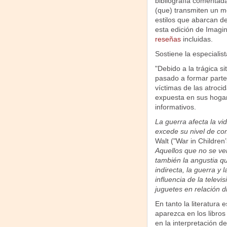
bibliografía comentada
(que) transmiten un m
estilos que abarcan de
esta edición de Imagi
reseñas
incluidas.
Sostiene la especialis
"Debido a la trágica si
pasado a formar parte
víctimas de las atroci
expuesta en sus hogar
informativos.
La guerra afecta la v
excede su nivel de c
Walt ("War in Children’
Aquellos que no se ven
también la angustia q
indirecta, la guerra y
influencia de la televi
juguetes en relación 
En tanto la literatura
aparezca en los libros
en la interpretación d