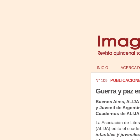
INICIO
ACERCA D
PUBLICACION
N°
109
|
Guerra y paz en 
Buenos Aires, ALIJA 
y Juvenil de Argenti
Cuadernos de ALIJA
La Asociación de Litera
(ALIJA) editó el cuad
infantiles y juveniles