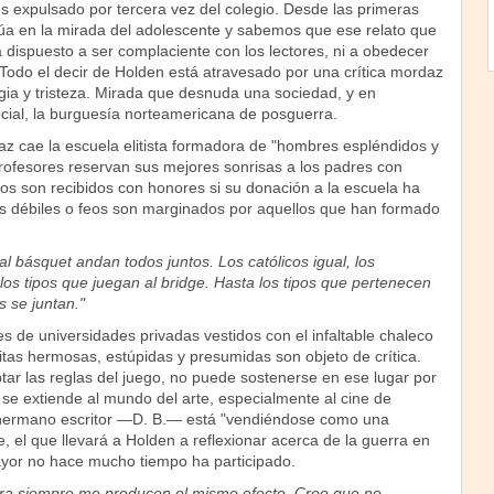
 expulsado por tercera vez del colegio. Desde las primeras
itúa en la mirada del adolescente y sabemos que ese relato que
dispuesto a ser complaciente con los lectores, ni a obedecer
a. Todo el decir de Holden está atravesado por una crítica mordaz
gia y tristeza. Mirada que desnuda una sociedad, y en
ocial, la burguesía norteamericana de posguerra.
z cae la escuela elitista formadora de "hombres espléndidos y
profesores reservan sus mejores sonrisas a los padres con
nos son recibidos con honores si su donación a la escuela ha
los débiles o feos son marginados por aquellos que han formado
al básquet andan todos juntos. Los católicos igual, los
 los tipos que juegan al bridge. Hasta los tipos que pertenecen
s se juntan."
s de universidades privadas vestidos con el infaltable chaleco
itas hermosas, estúpidas y presumidas son objeto de crítica.
tar las reglas del juego, no puede sostenerse en ese lugar por
 se extiende al mundo del arte, especialmente al cine de
hermano escritor —D. B.— está "vendiéndose como una
ne, el que llevará a Holden a reflexionar acerca de la guerra en
yor no hace mucho tiempo ha participado.
rra siempre me producen el mismo efecto. Creo que no