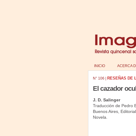
INICIO
ACERCA D
RESEÑAS DE 
N°
106
|
El cazador ocu
J. D. Salinger
Traducción de Pedro B
Buenos Aires, Editori
Novela.