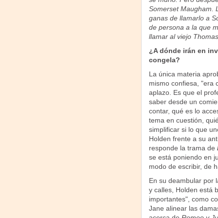
Somerset Maugham. Lo
ganas de llamarlo a 
de persona a la que me
llamar al viejo Thoma
¿A dónde irán en inv
congela?
La única materia apro
mismo confiesa, "era c
aplazo. Es que el prof
saber desde un comien
contar, qué es lo acc
tema en cuestión, quié
simplificar si lo que 
Holden frente a su an
responde la trama de
se está poniendo en j
modo de escribir, de ha
En su deambular por la
y calles, Holden está 
importantes", como con
Jane alinear las damas
acerca de
Romeo y Jul