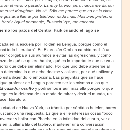
 leí el verano pasado. Es muy bueno, pero nunca me darían
Somerset Maugham. No sé. Sólo me parece que no es la clase
 gustaría llamar por teléfono, nada más. Más bien preferiría
s Hardy. Aquel personaje, Eustacia Vye, me encanta."
ierno los patos del Central Park cuando el lago se
bada en la escuela por Holden es Lengua, porque como él
asi todo Literatura". En Expresión Oral en cambio recibió un
esor obligaba a sus alumnos a evitar las digresiones, y cómo
zo de qué se quiere hablar, qué es lo importante que se va a
esorio que debe ser eliminado. Por qué uno debe atenerse al
n determina lo que debe decirse y callarse, por qué unificar y
uno está diciendo lo emociona. Las preguntas que se hace
tiguo profesor de Lengua parecen ser las mismas a las que
El cazador oculto
y podríamos ir aún más allá porque lo que
uego es la defensa de un modo de mirar y decir el mundo, un
cer literatura.
 ciudad de Nueva York, su tránsito por sórdidos hoteles, bares
buscando una respuesta. Es que a él le interesan cosas "poco
versar y bailar con Phoebe en la intimidad del cuarto, ver a
 en la última fila del tablero, mantener una conversación
ieta
con una monja en un bar, preguntarse por el paradero de