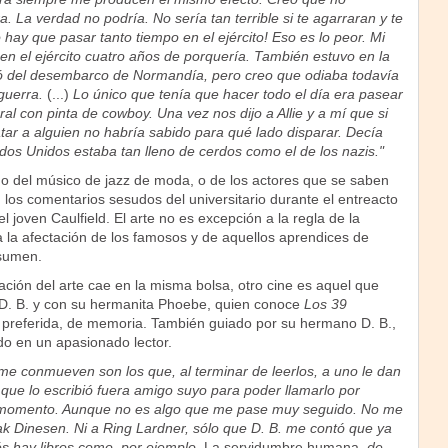
ra. La verdad no podría. No sería tan terrible si te agarraran y te
o hay que pasar tanto tiempo en el ejército! Eso es lo peor. Mi
en el ejército cuatro años de porquería. También estuvo en la
pó del desembarco de Normandía, pero creo que odiaba todavía
 guerra.
(...)
Lo único que tenía que hacer todo el día era pasear
al con pinta de cowboy. Una vez nos dijo a Allie y a mí que si
tar a alguien no habría sabido para qué lado disparar. Decía
ados Unidos estaba tan lleno de cerdos como el de los nazis."
do del músico de jazz de moda, o de los actores que se saben
 los comentarios sesudos del universitario durante el entreacto
l joven Caulfield. El arte no es excepción a la regla de la
 la afectación de los famosos y de aquellos aprendices de
sumen.
ción del arte cae en la misma bolsa, otro cine es aquel que
D. B. y con su hermanita Phoebe, quien conoce
Los 39
a preferida, de memoria. También guiado por su hermano D. B.,
do en un apasionado lector.
e conmueven son los que, al terminar de leerlos, a uno le dan
que lo escribió fuera amigo suyo para poder llamarlo por
r momento. Aunque no es algo que me pase muy seguido. No me
ak Dinesen. Ni a Ring Lardner, sólo que D. B. me contó que ya
s hay libros como, por ejemplo,
La servidumbre humana
, de