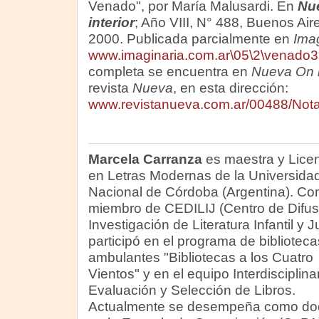
Venado", por María Malusardi. En
Nue
interior
; Año VIII, N° 488, Buenos Ai
2000. Publicada parcialmente en
Imag
www.imaginaria.com.ar\05\2\venado3
completa se encuentra en
Nueva On l
revista
Nueva
, en esta dirección:
www.revistanueva.com.ar/00488/Nota
Marcela Carranza
es maestra y Lice
en Letras Modernas de la Universida
Nacional de Córdoba (Argentina). C
miembro de CEDILIJ (Centro de Difus
Investigación de Literatura Infantil y J
participó en el programa de biblioteca
ambulantes "Bibliotecas a los Cuatro
Vientos" y en el equipo Interdisciplina
Evaluación y Selección de Libros.
Actualmente se desempeña como docent