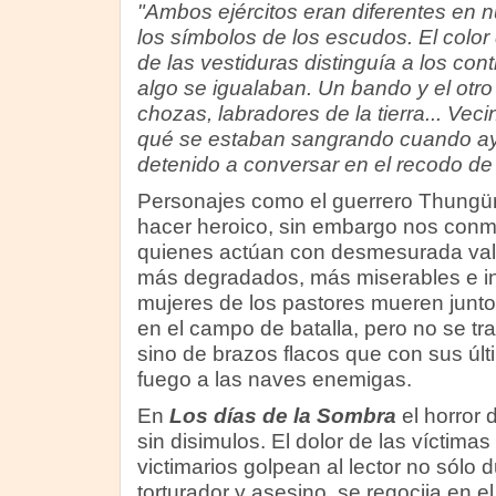
"Ambos ejércitos eran diferentes en 
los símbolos de los escudos. El color d
de las vestiduras distinguía a los con
algo se igualaban. Un bando y el otro
chozas, labradores de la tierra... Ve
qué se estaban sangrando cuando a
detenido a conversar en el recodo de
Personajes como el guerrero Thungür
hacer heroico, sin embargo nos co
quienes actúan con desmesurada vale
más degradados, más miserables e ins
mujeres de los pastores mueren junto
en el campo de batalla, pero no se tr
sino de brazos flacos que con sus últ
fuego a las naves enemigas.
En
Los días de la Sombra
el horror 
sin disimulos. El dolor de las víctimas
victimarios golpean al lector no sólo d
torturador y asesino, se regocija en el