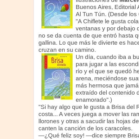
Buenos Aires, Editorial 
Al Tun Tún. (Desde los 
"A Chiflete le gusta cola
ventanas y por debajo d
no se da cuenta de que entró hasta qu
gallina. Lo que más le divierte es hace
cruzan en su camino.
Un día, cuando iba a bu
para jugar a las escondi
río y el que se quedó he
arena, meciéndose suav
más hermosa que jamás 
extraído del contenido d
enamorado".)
"Si hay algo que le gusta a Brisa del 
costa... A veces juega a mover las r
llorones y otras a sacudir las hojas d
canten la canción de los caracoles.
—¿Qué feliz soy! —dice siempre Brisa 