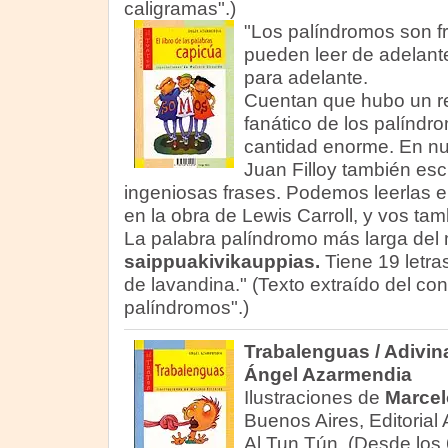
caligramas".)
"Los palíndromos son f
pueden leer de adelante
para adelante.
Cuentan que hubo un re
fanático de los palíndr
cantidad enorme. En nue
Juan Filloy también es
ingeniosas frases. Podemos leerlas e
en la obra de Lewis Carroll, y vos tam
La palabra palíndromo más larga del
saippuakivikauppias.
Tiene 19 letra
de lavandina." (Texto extraído del cont
palíndromos".)
Trabalenguas / Adivi
Ángel Azarmendia
Ilustraciones de
Marcel
Buenos Aires, Editorial 
Al Tun Tún. (Desde los 