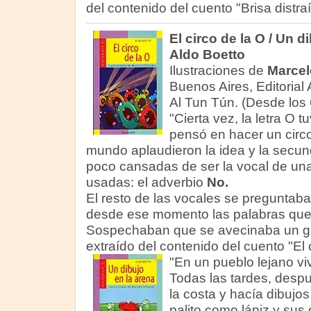
del contenido del cuento "Brisa distraí
El circo de la O / Un d
Aldo Boetto
Ilustraciones de
Marcel
Buenos Aires, Editorial 
Al Tun Tún. (Desde los 
"Cierta vez, la letra O t
pensó en hacer un circo
mundo aplaudieron la idea y la secu
poco cansadas de ser la vocal de un
usadas: el adverbio
No.
El resto de las vocales se preguntaba
desde ese momento las palabras que 
Sospechaban que se avecinaba un gr
extraído del contenido del cuento "El c
"En un pueblo lejano vi
Todas las tardes, despu
la costa y hacía dibujo
palito como lápiz y su