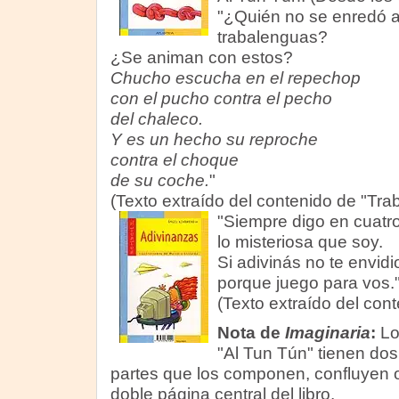
"¿Quién no se enredó 
trabalenguas?
¿Se animan con estos?
Chucho escucha en el repechop
con el pucho contra el pecho
del chaleco.
Y es un hecho su reproche
contra el choque
de su coche.
"
(Texto extraído del contenido de "Tra
"Siempre digo en cuatro
lo misteriosa que soy.
Si adivinás no te envidi
porque juego para vos.
(Texto extraído del con
Nota de
Imaginaria
:
Los
"Al Tun Tún" tienen dos
partes que los componen, confluyen 
doble página central del libro.