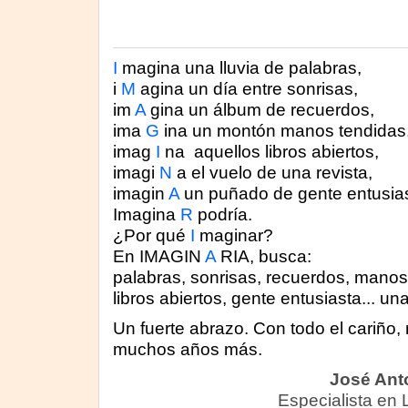
I
magina
una lluvia de palabras,
i
M
agina
un día entre sonrisas,
im
A
gina
un álbum de recuerdos,
ima
G
ina
un montón manos tendidas
imag
I
na
aquellos libros abiertos,
imagi
N
a
el vuelo de una revista,
imagin
A
un puñado de gente entusias
Imagina
R
podría.
¿Por qué
I
maginar
?
En
IMAGIN
A
RIA
, busca:
palabras, sonrisas, recuerdos, manos
libros abiertos, gente entusiasta... una
Un fuerte abrazo. Con todo el cariño,
muchos años más.
José Ant
Especialista en Li