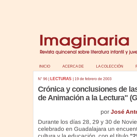
INICIO
ACERCA DE
LA COLECCIÓN
LECTURAS
N°
96
|
|
19 de febrero de 2003
Crónica y conclusiones de la
de Animación a la Lectura" (
por
José Ant
Durante los días 28, 29 y 30 de Nov
celebrado en Guadalajara un encuentr
cultura y la educación, con el título
"2