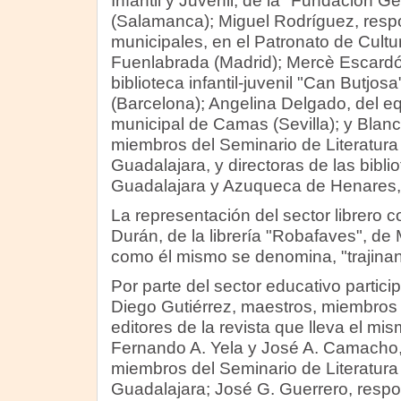
Infantil y Juvenil, de la "Fundación
(Salamanca); Miguel Rodríguez, respo
municipales, en el Patronato de Cult
Fuenlabrada (Madrid); Mercè Escardó,
biblioteca infantil-juvenil "Can Butjosa
(Barcelona); Angelina Delgado, del eq
municipal de Camas (Sevilla); y Blanc
miembros del Seminario de Literatura I
Guadalajara, y directoras de las bibli
Guadalajara y Azuqueca de Henares,
La representación del sector librero c
Durán, de la librería "Robafaves", de 
como él mismo se denomina, "trajinan
Por parte del sector educativo partici
Diego Gutiérrez, maestros, miembros 
editores de la revista que lleva el mi
Fernando A. Yela y José A. Camacho
miembros del Seminario de Literatura I
Guadalajara; José G. Guerrero, resp