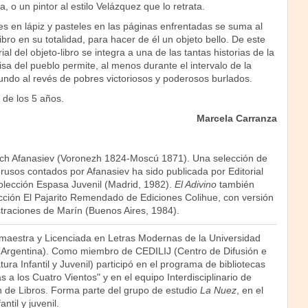
, o un pintor al estilo Velázquez que lo retrata.
nes en lápiz y pasteles en las páginas enfrentadas se suma al
ibro en su totalidad, para hacer de él un objeto bello. De este
al del objeto-libro se integra a una de las tantas historias de la
risa del pueblo permite, al menos durante el intervalo de la
undo al revés de pobres victoriosos y poderosos burlados.
de los 5 años.
Marcela Carranza
vich Afanasiev (Voronezh 1824-Moscú 1871). Una selección de
rusos contados por Afanasiev ha sido publicada por Editorial
olección Espasa Juvenil (Madrid, 1982).
El Adivino
también
ección El Pajarito Remendado de Ediciones Colihue, con versión
straciones de Marín (Buenos Aires, 1984).
maestra y Licenciada en Letras Modernas de la Universidad
(Argentina). Como miembro de CEDILIJ (Centro de Difusión e
tura Infantil y Juvenil) participó en el programa de bibliotecas
 a los Cuatro Vientos" y en el equipo Interdisciplinario de
n de Libros. Forma parte del grupo de estudio
La Nuez
, en el
antil y juvenil.