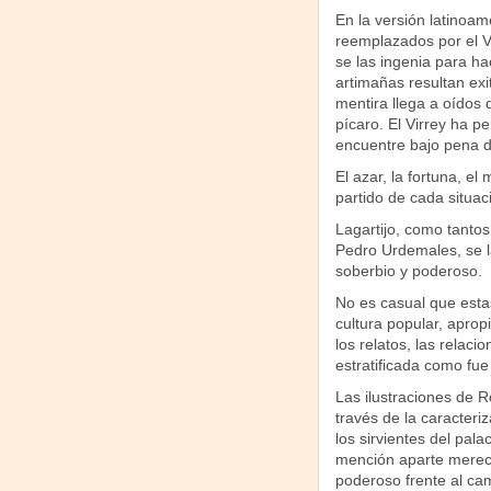
En la versión latinoame
reemplazados por el Vi
se las ingenia para h
artimañas resultan exi
mentira llega a oídos d
pícaro. El Virrey ha p
encuentre bajo pena d
El azar, la fortuna, el
partido de cada situaci
Lagartijo, como tantos 
Pedro Urdemales, se la
soberbio y poderoso.
No es casual que esta
cultura popular, apro
los relatos, las relac
estratificada como fue 
Las ilustraciones de 
través de la caracteri
los sirvientes del pal
mención aparte merece
poderoso frente al ca