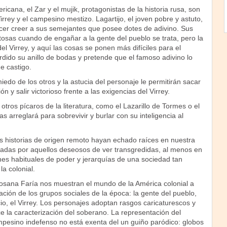
ricana, el Zar y el mujik, protagonistas de la historia rusa, son
rrey y el campesino mestizo. Lagartijo, el joven pobre y astuto,
acer creer a sus semejantes que posee dotes de adivino. Sus
tosas cuando de engañar a la gente del pueblo se trata, pero la
el Virrey, y aquí las cosas se ponen más difíciles para el
erdido su anillo de bodas y pretende que el famoso adivino lo
e castigo.
 miedo de los otros y la astucia del personaje le permitirán sacar
ón y salir victorioso frente a las exigencias del Virrey.
otros pícaros de la literatura, como el Lazarillo de Tormes o el
s arreglará para sobrevivir y burlar con su inteligencia al
s historias de origen remoto hayan echado raíces en nuestra
piadas por aquellos deseosos de ver transgredidas, al menos en
iones habituales de poder y jerarquías de una sociedad tan
la colonial.
Rosana Faría nos muestran el mundo de la América colonial a
zación de los grupos sociales de la época: la gente del pueblo,
acio, el Virrey. Los personajes adoptan rasgos caricaturescos y
 la caracterización del soberano. La representación del
mpesino indefenso no está exenta del un guiño paródico: globos