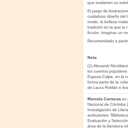
que sostienen su estola
El juego de ilustracio
cuidadoso diseño del l
modo, la belleza materi
tradición en la que la 
ficción, imaginar un m
Recomendado a partir 
Nota
(1) Alexandr Nicoláie
los cuentos populares 
Espasa-Calpe, en la c
forma parte de la col
de Laura Roldán e ilu
Marcela Carranza
es 
Nacional de Córdoba 
Investigación de Litera
ambulantes "Bibliotecas
Evaluación y Selecció
área de la literatura inf