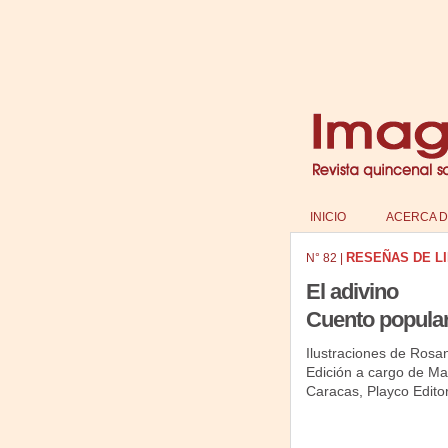
INICIO
ACERCA D
RESEÑAS DE L
N°
82
|
El adivino
Cuento popula
Ilustraciones de Rosa
Edición a cargo de Ma
Caracas, Playco Edito