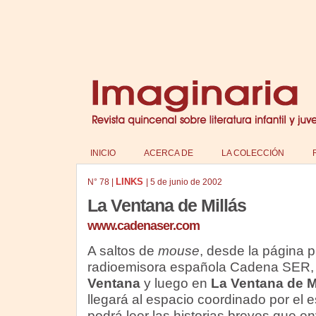
INICIO
ACERCA DE
LA COLECCIÓN
LINKS
N°
78
|
|
5 de junio de 2002
La Ventana de Millás
www.cadenaser.com
A saltos de
mouse
, desde la página pr
radioemisora española Cadena SER, 
Ventana
y luego en
La Ventana de M
llegará al espacio coordinado por el e
podrá leer las historias breves que en