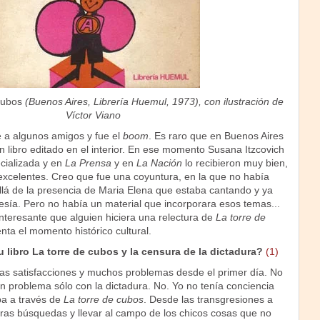
cubos
(Buenos Aires, Librería Huemul, 1973), con ilustración de
Víctor Viano
dé a algunos amigos y fue el
boom
. Es raro que en Buenos Aires
n libro editado en el interior. En ese momento Susana Itzcovich
ecializada y en
La Prensa
y en
La Nación
lo recibieron muy bien,
 excelentes. Creo que fue una coyuntura, en la que no había
lá de la presencia de Maria Elena que estaba cantando y ya
esía. Pero no había un material que incorporara esos temas...
nteresante que alguien hiciera una relectura de
La torre de
ta el momento histórico cultural.
tu libro La torre de cubos y la censura de la dictadura?
(1)
as satisfacciones y muchos problemas desde el primer día. No
n problema sólo con la dictadura. No. Yo no tenía conciencia
ba a través de
La torre de cubos
. Desde las transgresiones a
otras búsquedas y llevar al campo de los chicos cosas que no