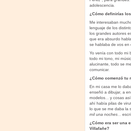
adolescencia.
¿Cómo definirías los
Me interesaban mucho l
lenguaje de los distin
los grandes autores e
que era absurdo hablar
se hablaba de vos en e
Yo venía con todo mi 
todo mi tono, mi músic
alucinante, todo se m
comunicar.
¿Cómo comenzó tu re
En mi casa me lo daba
enseñó a dibujar, a en
modelos... y cosas así,
ahí había pilas de vir
lo que se me daba la s
mil una noches
... esc
¿Cómo era ser una e
Villafañe?