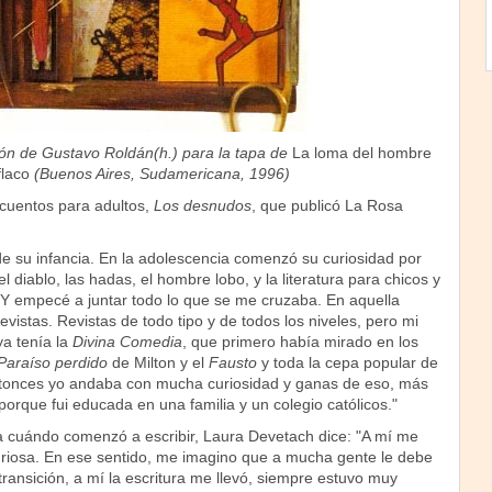
ción de Gustavo Roldán(h.) para la tapa de
La loma del hombre
flaco
(Buenos Aires, Sudamericana, 1996)
 cuentos para adultos,
Los desnudos
, que publicó La Rosa
de su infancia. En la adolescencia comenzó su curiosidad por
 diablo, las hadas, el hombre lobo, y la literatura para chicos y
 "Y empecé a juntar todo lo que se me cruzaba. En aquella
istas. Revistas de todo tipo y de todos los niveles, pero mi
ya tenía la
Divina Comedia
, que primero había mirado en los
Paraíso perdido
de Milton y el
Fausto
y toda la cepa popular de
ntonces yo andaba con mucha curiosidad y ganas de eso, más
 porque fui educada en una familia y un colegio católicos."
 cuándo comenzó a escribir, Laura Devetach dice: "A mí me
iosa. En ese sentido, me imagino que a mucha gente le debe
transición, a mí la escritura me llevó, siempre estuvo muy