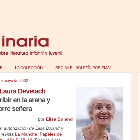
E
LA COLECCIÓN
RECIBA EL BOLETÍN POR EMAIL
de mayo de 2002
Laura Devetach
bir en la arena y
orre señera
por
Elisa Boland
on autorización de Elisa Boland y
 revista
La Mancha. Papeles de