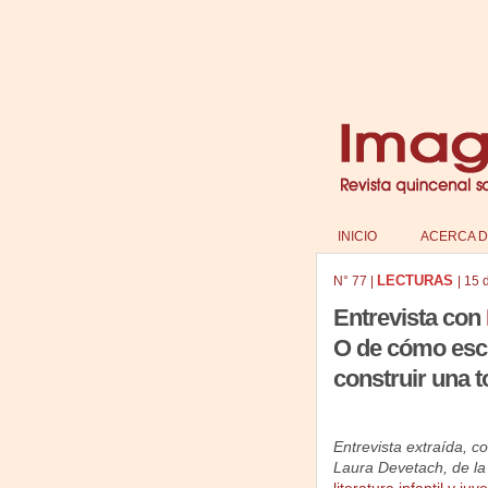
INICIO
ACERCA D
LECTURAS
N°
77
|
|
15 
Entrevista con
O de cómo escri
construir una t
Entrevista extraída, c
Laura Devetach, de la