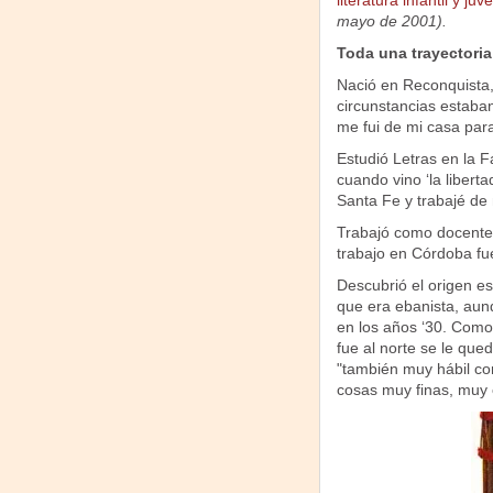
literatura infantil y juve
mayo de 2001).
Toda una trayectoria
Nació en Reconquista,
circunstancias estaba
me fui de mi casa para
Estudió Letras en la F
cuando vino ‘la libert
Santa Fe y trabajé de 
Trabajó como docente a 
trabajo en Córdoba fu
Descubrió el origen es
que era ebanista, aunq
en los años ‘30. Como 
fue al norte se le que
"también muy hábil con
cosas muy finas, muy 