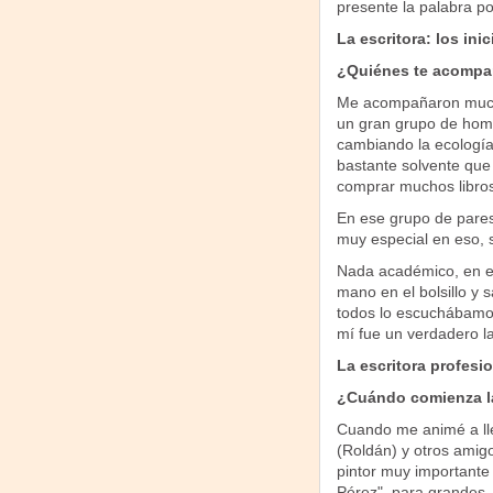
presente la palabra po
La escritora: los inic
¿Quiénes te acompa
Me acompañaron muchí
un gran grupo de homb
cambiando la ecología
bastante solvente que
comprar muchos libro
En ese grupo de pare
muy especial en eso, s
Nada académico, en el 
mano en el bolsillo y 
todos lo escuchábamos
mí fue un verdadero la
La escritora profesi
¿Cuándo comienza la
Cuando me animé a ll
(Roldán) y otros amigo
pintor muy importante 
Pérez", para grandes. 