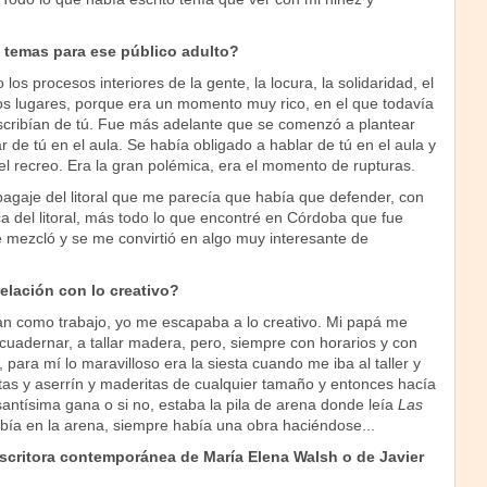
 temas para ese público adulto?
os procesos interiores de la gente, la locura, la solidaridad, el
tos lugares, porque era un momento muy rico, en el que todavía
scribían de tú. Fue más adelante que se comenzó a plantear
 de tú en el aula. Se había obligado a hablar de tú en el aula y
l recreo. Era la gran polémica, era el momento de rupturas.
bagaje del litoral que me parecía que había que defender, con
a del litoral, más todo lo que encontré en Córdoba que fue
e mezcló y se me convirtió en algo muy interesante de
lación con lo creativo?
n como trabajo, yo me escapaba a lo creativo. Mi papá me
cuadernar, a tallar madera, pero, siempre con horarios y con
 para mí lo maravilloso era la siesta cuando me iba al taller y
utas y aserrín y maderitas de cualquier tamaño y entonces hacía
antísima gana o si no, estaba la pila de arena donde leía
Las
ribía en la arena, siempre había una obra haciéndose...
scritora contemporánea de María Elena Walsh o de Javier