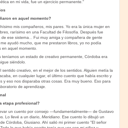
ética en mi vida, fue un ejercicio permanente."
ios
ñaron en aquel momento?
simo mis compañeros, mis pares. Yo era la única mujer en
res, rarísimo en una Facultad de Filosofía. Después fue
 de ese sistema... Fui muy amiga y compañera de gente
 me ayudó mucho, que me prestaron libros, yo no podía
s en aquel momento.
s teníamos un estado de creativo permanente, Córdoba era
igue siéndolo.
sentido creativo, en el mejor de los sentidos. Alguien metía la
sacaba, en cualquier lugar, el último cuento que había escrito y
 y eso nos disparaba otras cosas. Era muy bueno. Eso para
boratorio de aprendizaje.
onal
 etapa profesional?
evar un cuento por consejo —fundamentalmente— de Gustavo
s. Lo llevé a un diario,
Meridiano
. Ese cuento lo dibujó un
de Córdoba, Giusiano. Ahí salió mi primer cuento "El señor
Todo lo que había escrito tenía que ver con mi niñez y