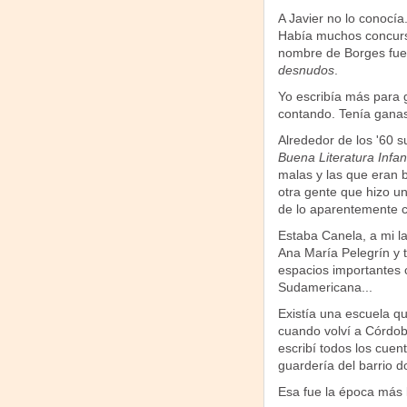
A Javier no lo conocí
Había muchos concurs
nombre de Borges fue 
desnudos
.
Yo escribía más para 
contando. Tenía ganas
Alrededor de los '60 
Buena Literatura Infant
malas y las que eran 
otra gente que hizo u
de lo aparentemente c
Estaba Canela, a mi lad
Ana María Pelegrín y t
espacios importantes c
Sudamericana...
Existía una escuela qu
cuando volví a Córdoba
escribí todos los cuent
guardería del barrio 
Esa fue la época más 