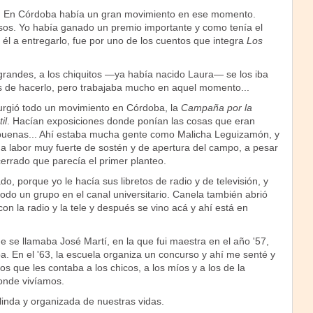
a. En Córdoba había un gran movimiento en ese momento.
os. Yo había ganado un premio importante y como tenía el
él a entregarlo, fue por uno de los cuentos que integra
Los
grandes, a los chiquitos —ya había nacido Laura— se los iba
 de hacerlo, pero trabajaba mucho en aquel momento...
surgió todo un movimiento en Córdoba, la
Campaña por la
il
. Hacían exposiciones donde ponían las cosas que eran
buenas... Ahí estaba mucha gente como Malicha Leguizamón, y
na labor muy fuerte de sostén y de apertura del campo, a pesar
errado que parecía el primer planteo.
o, porque yo le hacía sus libretos de radio y de televisión, y
odo un grupo en el canal universitario. Canela también abrió
on la radio y la tele y después se vino acá y ahí está en
e se llamaba José Martí, en la que fui maestra en el año '57,
. En el '63, la escuela organiza un concurso y ahí me senté y
os que les contaba a los chicos, a los míos y a los de la
donde vivíamos.
linda y organizada de nuestras vidas.