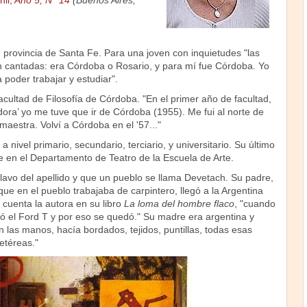
nil,
Año 5, N° 14
(Buenos Aires,
 provincia de Santa Fe. Para una joven con inquietudes "las
n cantadas: era Córdoba o Rosario, y para mí fue Córdoba. Yo
 poder trabajar y estudiar".
acultad de Filosofía de Córdoba. "En el primer año de facultad,
adora’ yo me tuve que ir de Córdoba (1955). Me fui al norte de
maestra. Volví a Córdoba en el '57..."
nivel primario, secundario, terciario, y universitario. Su último
e en el Departamento de Teatro de la Escuela de Arte.
lavo del apellido y que un pueblo se llama Devetach. Su padre,
ue en el pueblo trabajaba de carpintero, llegó a la Argentina
cuenta la autora en su libro
La loma del hombre flaco
, "cuando
dó el Ford T y por eso se quedó." Su madre era argentina y
 las manos, hacía bordados, tejidos, puntillas, todas esas
etéreas."