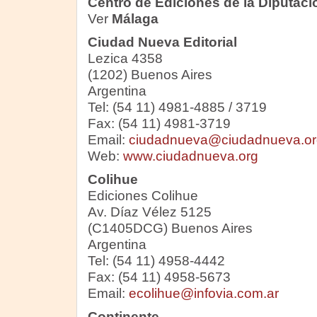
Centro de Ediciones de la Diputac
Ver
Málaga
Ciudad Nueva Editorial
Lezica 4358
(1202) Buenos Aires
Argentina
Tel: (54 11) 4981-4885 / 3719
Fax: (54 11) 4981-3719
Email:
ciudadnueva@ciudadnueva.or
Web:
www.ciudadnueva.org
Colihue
Ediciones Colihue
Av. Díaz Vélez 5125
(C1405DCG) Buenos Aires
Argentina
Tel: (54 11) 4958-4442
Fax: (54 11) 4958-5673
Email:
ecolihue@infovia.com.ar
Continente