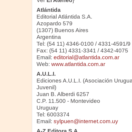
Ver
El Ateneo
}
Atlántida
Editorial Atlántida S.A.
Azopardo 579
(1307) Buenos Aires
Argentina
Tel: (54 11) 4346-0100 / 4331-4591/9
Fax: (54 11) 4331-3341 / 4342-4075
Email:
editorial@atlantida.com.ar
Web:
www.atlantida.com.ar
A.U.L.I.
Ediciones A.U.L.I. (Asociación Uruguay
Juvenil)
Juan B. Alberdi 6257
C.P. 11.500 - Montevideo
Uruguay
Tel: 6003374
Email:
sylpuen@internet.com.uy
A-Z Editora S.A.