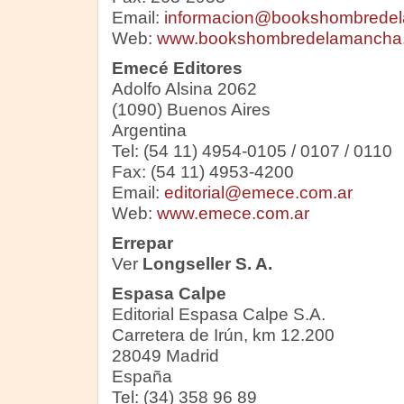
Email:
informacion@bookshombrede
Web:
www.bookshombredelamancha
Emecé Editores
Adolfo Alsina 2062
(1090) Buenos Aires
Argentina
Tel: (54 11) 4954-0105 / 0107 / 0110
Fax: (54 11) 4953-4200
Email:
editorial@emece.com.ar
Web:
www.emece.com.ar
Errepar
Ver
Longseller S. A.
Espasa Calpe
Editorial Espasa Calpe S.A.
Carretera de Irún, km 12.200
28049 Madrid
España
Tel: (34) 358 96 89