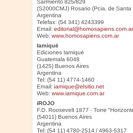
Sarmiento 825/829
(S2000CMJ) Rosario (Pcia. de Santa 
Argentina
Telefax: (54 341) 4243399
Email:
editorial@homosapiens.com.a
Web:
www.homosapiens.com.ar
Iamiqué
Ediciones Iamiqué
Guatemala 6048
(1425) Buenos Aires
Argentina
Tel: (54 11) 4774-1460
Email:
iamique@elsitio.net
Web:
www.iamique.com.ar
iROJO
F.D. Roosevelt 1877 - Torre "Horizonte 
(54011) Buenos Aires
Argentina
Tel: (54 11) 4780-2514 / 4963-5317