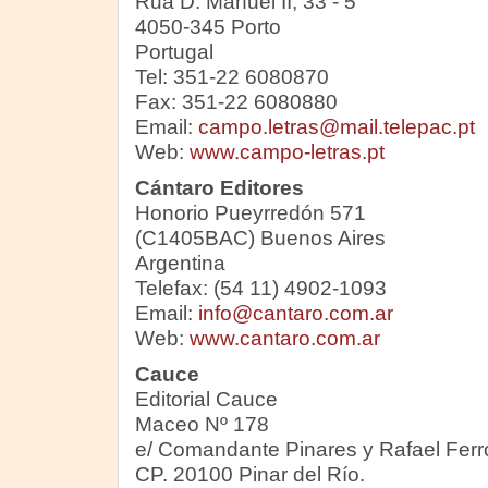
Rua D. Manuel II, 33 - 5°
4050-345 Porto
Portugal
Tel: 351-22 6080870
Fax: 351-22 6080880
Email:
campo.letras@mail.telepac.pt
Web:
www.campo-letras.pt
Cántaro Editores
Honorio Pueyrredón 571
(C1405BAC) Buenos Aires
Argentina
Telefax: (54 11) 4902-1093
Email:
info@cantaro.com.ar
Web:
www.cantaro.com.ar
Cauce
Editorial Cauce
Maceo Nº 178
e/ Comandante Pinares y Rafael Ferr
CP. 20100 Pinar del Río.