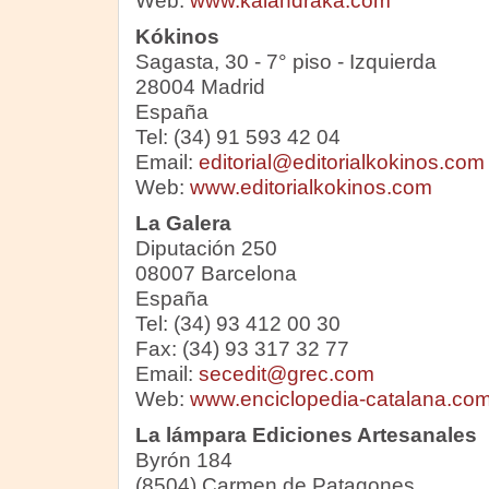
Web:
www.kalandraka.com
Kókinos
Sagasta, 30 - 7° piso - Izquierda
28004 Madrid
España
Tel: (34) 91 593 42 04
Email:
editorial@editorialkokinos.com
Web:
www.editorialkokinos.com
La Galera
Diputación 250
08007 Barcelona
España
Tel: (34) 93 412 00 30
Fax: (34) 93 317 32 77
Email:
secedit@grec.com
Web:
www.enciclopedia-catalana.co
La lámpara Ediciones Artesanales
Byrón 184
(8504) Carmen de Patagones