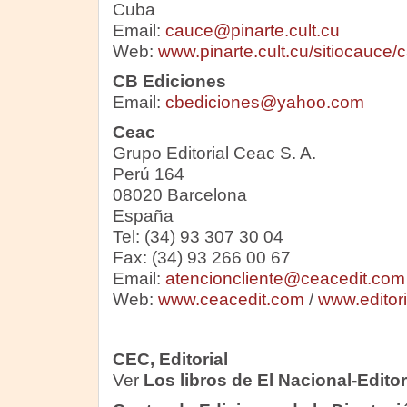
Cuba
Email:
cauce@pinarte.cult.cu
Web:
www.pinarte.cult.cu/sitiocauce/
CB Ediciones
Email:
cbediciones@yahoo.com
Ceac
Grupo Editorial Ceac S. A.
Perú 164
08020 Barcelona
España
Tel: (34) 93 307 30 04
Fax: (34) 93 266 00 67
Email:
atencioncliente@ceacedit.com
Web:
www.ceacedit.com
/
www.editor
CEC, Editorial
Ver
Los libros de El Nacional-Edito