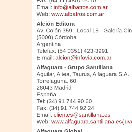
Fax: (54 11) 4807-2010
Email:
info@albatros.com.ar
Web:
www.albatros.com.ar
Alción Editora
Av. Colón 359 - Local 15 - Galería C
(5000) Córdoba
Argentina
Telefax: (54 0351) 423-3991
E-mail:
alcion@infovia.com.ar
Alfaguara - Grupo Santillana
Aguilar, Altea, Taurus, Alfaguara S.A.
Torrelaguna, 60
28043 Madrid
España
Tel: (34) 91 744 90 60
Fax: (34) 91 744 92 24
Email:
clientes@santillana.es
Web:
www.alfaguara.santillana.es/juve
Alfaguara Global