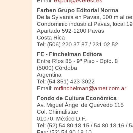
Email:
export@everest.es
Farben Grupo Editorial Norma
De la Sylvania en Pavas, 500 m al oe
Condominio industrial Pavas, local 19
Apartado 592-1200 Pavas
Costa Rica
Tel: (506) 220 37 87 / 231 02 52
FE - Fínchelman Editora
Entre Ríos 85 - 9º Piso - Dpto. 8
(5000) Córdoba
Argentina
Tel: (54 351) 423-3022
Email:
mrfinchelman@arnet.com.ar
Fondo de Cultura Económica
Av. Miguel Ángel de Quevedo 115
Col. Chimalistac
01070, México D.F.
Tel: (52) 54 80 18 15 / 54 80 18 16 / 
Fax: (52) 54 80 18 10