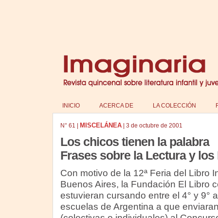
INICIO
ACERCA DE
LA COLECCIÓN
MISCELÁNEA
N°
61
|
|
3 de octubre de 2001
Los chicos tienen la palabra
Frases sobre la Lectura y los 
Con motivo de la 12ª Feria del Libro In
Buenos Aires, la Fundación El Libro
estuvieran cursando entre el 4° y 9°
escuelas de Argentina a que enviara
(colectivas o individuales) al Concur