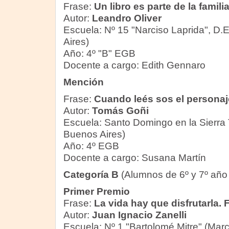
Frase:
Un libro es parte de la famili
Autor:
Leandro Oliver
Escuela: Nº 15 "Narciso Laprida", D.
Aires)
Año: 4º "B" EGB
Docente a cargo: Edith Gennaro
Mención
Frase:
Cuando leés sos el personaje
Autor:
Tomás Goñi
Escuela: Santo Domingo en la Sierra T
Buenos Aires)
Año: 4º EGB
Docente a cargo: Susana Martín
Categoría B
(Alumnos de 6º y 7º año
Primer Premio
Frase:
La vida hay que disfrutarla. 
Autor:
Juan Ignacio Zanelli
Escuela: Nº 1 "Bartolomé Mitre" (Mar