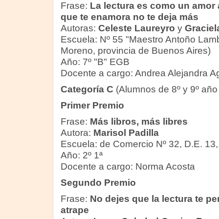
Frase:
La lectura es como un amor a
que te enamora no te deja más
Autoras:
Celeste Laureyro
y
Graciel
Escuela: Nº 55 "Maestro Antoño Lambí
Moreno, provincia de Buenos Aires)
Año: 7º "B" EGB
Docente a cargo: Andrea Alejandra Ag
Categoría C
(Alumnos de 8º y 9º año
Primer Premio
Frase:
Más libros, más libres
Autora:
Marisol Padilla
Escuela: de Comercio Nº 32, D.E. 13
Año: 2º 1ª
Docente a cargo: Norma Acosta
Segundo Premio
Frase:
No dejes que la lectura te pe
atrape