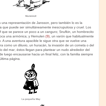
Mumintroll
s una representación de Jansson, pero también lo es la
 que puede ser simultáneamente inescrupulosa y cruel. Los
ff que se parece un poco a un canguro; Snufkin, un hombrecito
 toca una armónica; y Hemulen
(9)
, un varón que habitualmente
o. A una aventura apacible le sigue otra que se vuelve una
a como un diluvio, un huracán, la invasión de un cometa o del
 del mar; éstos llegan para plantear un nudo alrededor del
de luego encausarse hacia un final feliz, con la familia siempre
última página.
La pequeña May