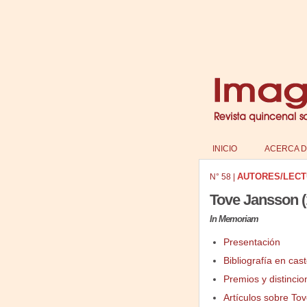
INICIO
ACERCA D
AUTORES/LEC
N°
58
|
Tove Jansson (
In Memoriam
Presentación
Bibliografía en cast
Premios y distincio
Artículos sobre To