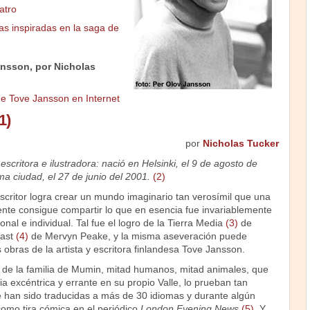
atro
cas inspiradas en la saga de
ansson, por Nicholas
e Tove Jansson en Internet
1)
por
Nicholas Tucker
scritora e ilustradora: nació en Helsinki, el 9 de agosto de
a ciudad, el 27 de junio del 2001.
(2)
scritor logra crear un mundo imaginario tan verosímil que una
nte consigue compartir lo que en esencia fue invariablemente
nal e individual. Tal fue el logro de la Tierra Media
(3)
de
hast
(4)
de Mervyn Peake, y la misma aseveración puede
 obras de la artista y escritora finlandesa Tove Jansson.
s de la familia de Mumin, mitad humanos, mitad animales, que
ia excéntrica y errante en su propio Valle, lo prueban tan
han sido traducidas a más de 30 idiomas y durante algún
como tira cómica en el periódico
London Evening News
(5)
. Y