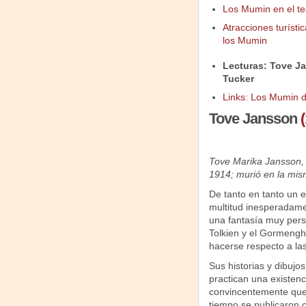
Los Mumin en el te
Atracciones turísti
los Mumin
Lecturas: Tove J
Tucker
Links: Los Mumin d
Tove Jansson
(
Tove Marika Jansson, e
1914; murió en la mism
De tanto en tanto un e
multitud inesperadame
una fantasía muy perso
Tolkien y el Gormeng
hacerse respecto a las
Sus historias y dibujo
practican una existenc
convincentemente que 
tiempo se publicaron 