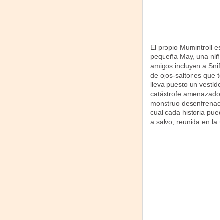
El propio Mumintroll e
pequeña May, una niña
amigos incluyen a Sni
de ojos-saltones que
lleva puesto un vestid
catástrofe amenazador
monstruo desenfrenado
cual cada historia pue
a salvo, reunida en la 