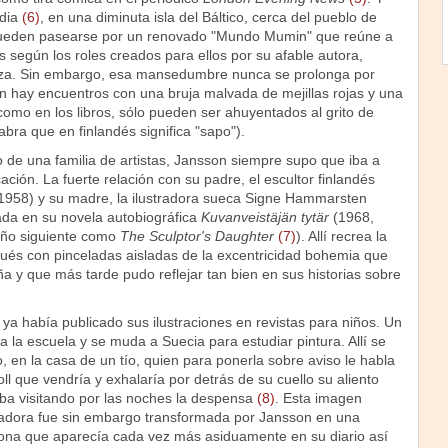
ndia
(6)
, en una diminuta isla del Báltico, cerca del pueblo de
 pueden pasearse por un renovado "Mundo Mumin" que reúne a
s según los roles creados para ellos por su afable autora,
eza. Sin embargo, esa mansedumbre nunca se prolonga por
 hay encuentros con una bruja malvada de mejillas rojas y una
como en los libros, sólo pueden ser ahuyentados al grito de
labra que en finlandés significa "sapo").
 de una familia de artistas, Jansson siempre supo que iba a
ción. La fuerte relación con su padre, el escultor finlandés
1958) y su madre, la ilustradora sueca Signe Hammarsten
da en su novela autobiográfica
Kuvanveistäjän tytär
(1968,
 año siguiente como
The Sculptor's Daughter
(7)
). Allí recrea la
ués con pinceladas aisladas de la excentricidad bohemia que
a y que más tarde pudo reflejar tan bien en sus historias sobre
ya había publicado sus ilustraciones en revistas para niños. Un
la escuela y se muda a Suecia para estudiar pintura. Allí se
en la casa de un tío, quien para ponerla sobre aviso le habla
l que vendría y exhalaría por detrás de su cuello su aliento
aba visitando por las noches la despensa
(8)
. Esta imagen
radora fue sin embargo transformada por Jansson en una
gona que aparecía cada vez más asiduamente en su diario así