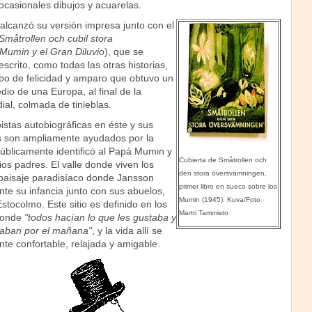
casionales dibujos y acuarelas.
 alcanzó su versión impresa junto con el
Småtrollen och cubil stora
Mumin y el Gran Diluvio
), que se
scrito, como todas las otras historias,
sbo de felicidad y amparo que obtuvo un
dio de una Europa, al final de la
l, colmada de tinieblas.
stas autobiográficas en éste y sus
es son ampliamente ayudados por la
úblicamente identificó al Papá Mumin y
Cubierta de Småtrollen och
os padres. El valle donde viven los
den stora översvämningen,
paisaje paradisíaco donde Jansson
primer libro en sueco sobre los
te su infancia junto con sus abuelos,
Mumin (1945). Kuva/Foto
stocolmo. Este sitio es definido en los
Martti Tammisto
 donde
"todos hacían lo que les gustaba y
aban por el mañana"
, y la vida allí se
e confortable, relajada y amigable.