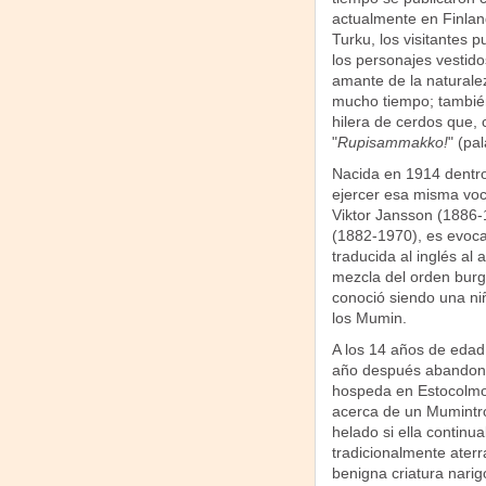
actualmente en Finla
Turku, los visitantes
los personajes vestido
amante de la natural
mucho tiempo; también
hilera de cerdos que, 
"
Rupisammakko!
" (pa
Nacida en 1914 dentro
ejercer esa misma voca
Viktor Jansson (1886-
(1882-1970), es evoca
traducida al inglés al
mezcla del orden burg
conoció siendo una niñ
los Mumin.
A los 14 años de edad 
año después abandona 
hospeda en Estocolmo, 
acerca de un Mumintrol
helado si ella continu
tradicionalmente ater
benigna criatura nari