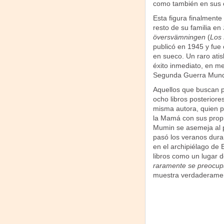
como también en sus o
Esta figura finalmente
resto de su familia en
översvämningen
(
Los 
publicó en 1945 y fue e
en sueco. Un raro ati
éxito inmediato, en me
Segunda Guerra Mundia
Aquellos que buscan pi
ocho libros posterior
misma autora, quien p
la Mamá con sus propi
Mumin se asemeja al 
pasó los veranos duran
en el archipiélago de E
libros como un lugar
raramente se preocup
muestra verdaderament