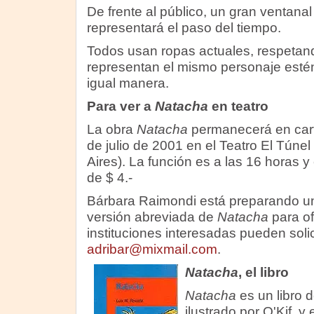
De frente al público, un gran ventana
representará el paso del tiempo.
Todos usan ropas actuales, respetan
representan el mismo personaje esté
igual manera.
Para ver a
Natacha
en teatro
La obra
Natacha
permanecerá en cart
de julio de 2001 en el Teatro El Tún
Aires). La función es a las 16 horas y 
de $ 4.-
Bárbara Raimondi está preparando u
versión abreviada de
Natacha
para of
instituciones interesadas pueden soli
adribar@mixmail.com
.
Natacha
, el libro
Natacha
es un libro d
ilustrado por O'Kif, y