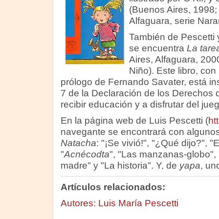
(Buenos Aires, 1998; 
Alfaguara, serie Nara
También de Pescetti 
se encuentra
La tare
Aires, Alfaguara, 200
Niño). Este libro, con
prólogo de Fernando Savater, está in
7 de la Declaración de los Derechos 
recibir educación y a disfrutar del jueg
En la página web de Luis Pescetti (
ht
navegante se encontrará con algunos c
Natacha
: "¡Se vivió!", "¿Qué dijo?", "
"
Acnécodta
", "Las manzanas-globo", "
madre" y "La historia". Y, de
yapa
, un
Artículos relacionados:
Autores: Luis María Pescetti