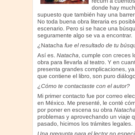
recurrí a cuentos
donde hay mucho
supuesto que también hay una barrera
No toda buena obra literaria es posibl
escenario. Pero si se hace una búsqu
seguramente algo se va a encontrar.
¿
Natacha
fue el resultado de tu bús
Así es.
Natacha
, cumple con creces 
obra para llevarla al teatro. Y en cuan
presenta grandes complicaciones, ya 
que contiene el libro, son puro diálogo
¿Cómo te contactaste con el autor?
Mi primer contacto fue por correo elec
en México. Me presenté, le conté cóm
por poner en escena su obra
Natach
problemas y aprovechando un viaje qu
pasado, hicimos los trámites legales.
Una pregunta para el lector no especi