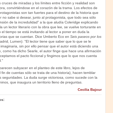
 cruces de miradas y los límites entre ficción y realidad son
ra, convirtiéndose en el corazón de la trama. Los efectos de
rotagonistas son tan fuertes para el destino de la historia que
or no sabe si desear, junto al protagonista, que todo sea sólo
sión de la incredulidad" a la que aludía Coleridge explicando
a un lector literario con la obra que lee, se vuelve torturante en
o el tiempo se está invitando al lector a poner en duda la
storias que se cuentan. Dice Umberto Eco en
Seis paseos por los
adrid, Lumen): "El lector tiene que saber que lo que se le
 imaginaria, sin por ello pensar que el autor está diciendo una
, como ha dicho Searle, el autor finge que hace una afirmación
ceptamos el pacto ficcional y fingimos que lo que nos cuenta
."
arecen subyacer en el planteo de este libro, lejos de
(al fin de cuentas sólo se trata de una historia), hacen temblar
 seguridades. La duda surge victoriosa, como sucede con la
minos, que inaugura un territorio lleno de preguntas.
Cecilia Bajour
os: