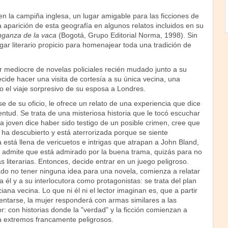
 en la campiña inglesa, un lugar amigable para las ficciones de
la aparición de esta geografía en algunos relatos incluidos en su
nganza de la vaca
(Bogotá, Grupo Editorial Norma, 1998). Sin
ar literario propicio para homenajear toda una tradición de
r mediocre de novelas policiales recién mudado junto a su
cide hacer una visita de cortesía a su única vecina, una
 el viaje sorpresivo de su esposa a Londres.
se de su oficio, le ofrece un relato de una experiencia que dice
entud. Se trata de una misteriosa historia que le tocó escuchar
na joven dice haber sido testigo de un posible crimen, cree que
 ha descubierto y está aterrorizada porque se siente
a está llena de vericuetos e intrigas que atrapan a John Bland,
 admite que está admirado por la buena trama, quizás para no
s literarias. Entonces, decide entrar en un juego peligroso.
o no tener ninguna idea para una novela, comienza a relatar
a él y a su interlocutora como protagonistas: se trata del plan
ana vecina. Lo que ni él ni el lector imaginan es, que a partir
rentarse, la mujer responderá con armas similares a las
tor: con historias donde la "verdad" y la ficción comienzan a
 a extremos francamente peligrosos.