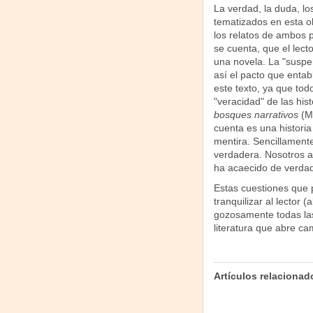
La verdad, la duda, los
tematizados en esta ob
los relatos de ambos p
se cuenta, que el lect
una novela. La "suspen
así el pacto que entabl
este texto, ya que tod
"veracidad" de las hi
bosques narrativos
(M
cuenta es una historia
mentira. Sencillamente
verdadera. Nosotros a
ha acaecido de verdad
Estas cuestiones que p
tranquilizar al lector 
gozosamente todas las
literatura que abre ca
Artículos relacionad