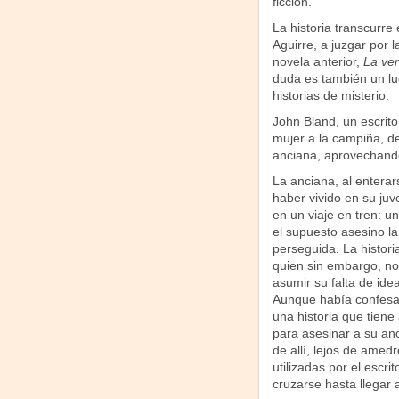
ficción.
La historia transcurre
Aguirre, a juzgar por 
novela anterior,
La ve
duda es también un lug
historias de misterio.
John Bland, un escrito
mujer a la campiña, de
anciana, aprovechando
La anciana, al enterar
haber vivido en su juv
en un viaje en tren: u
el supuesto asesino la
perseguida. La histori
quien sin embargo, no
asumir su falta de idea
Aunque había confesad
una historia que tiene 
para asesinar a su anci
de allí, lejos de amed
utilizadas por el escri
cruzarse hasta llegar