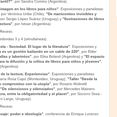
fantil?"
, por Sandra Comino (Argentina).
a imagen en los libros para niños"
. Exposiciones y panelistas:
, por Verónica Uribe (Chile);
"De manicomios invisibles y
 por Sergio López Suárez (Uruguay) y
"Ilustraciones de libros
lectura"
, por Istvan (Argentina).
 Receso.
edondas 3 y 4 (simultáneas).
ela - Sociedad. El lugar de la literatura"
. Exposiciones y
a es un gorrión bailando en un cable de 220"
, por Elder
llas y laberintos"
, por Elisa Boland (Argentina) y
"El espacio
a la difusión y la crítica de libros para niños y jóvenes"
,
(Argentina).
de la lectura. Experiencias"
. Exposiciones y panelistas:
María Rosa Capó (Montevideo, Uruguay);
"Taller "Desde la
do compromiso con la utopía"
, por Rosario Molinelli
;
"De silenciosos y silenciados"
, por Mercedes Mainero
ura, entre la obligatoriedad y el placer"
, por Socorro Sosa -
o Largo, Uruguay).
 Receso.
guaje: poder e ideología"
, conferencia de Enrique Lorenzo