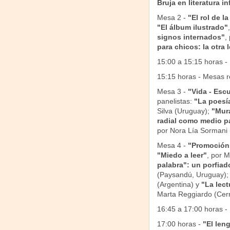
Bruja en literatura in
Mesa 2 -
"El rol de l
"El álbum ilustrado"
signos internados"
,
para chicos: la otra 
15:00 a 15:15 horas -
15:15 horas - Mesas r
Mesa 3 -
"Vida - Escu
panelistas:
"La poesí
Silva (Uruguay);
"Mura
radial como medio par
por Nora Lía Sormani 
Mesa 4 -
"Promoción 
"Miedo a leer"
, por 
palabra": un porfia
(Paysandú, Uruguay)
(Argentina) y
"La lect
Marta Reggiardo (Cerr
16:45 a 17:00 horas -
17:00 horas -
"El len