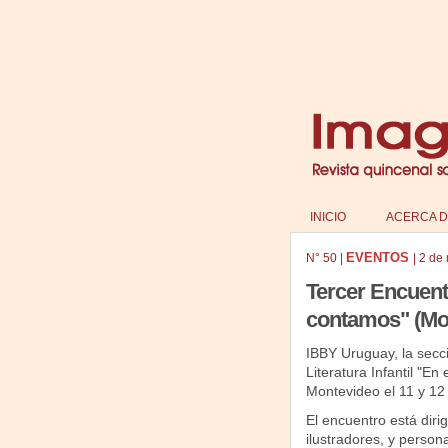
INICIO
ACERCA D
EVENTOS
N°
50
|
|
2 de
Tercer Encuentr
contamos" (Mo
IBBY Uruguay, la secci
Literatura Infantil "E
Montevideo el 11 y 1
El encuentro está dirig
ilustradores, y persona