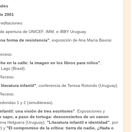
ades
de 2001
reditaciones.
 de apertura de UNICEF, IMM, e IBBY Uruguay.
 una forma de resistencia"
, exposición de Ana María Bavosi
Receso.
he en la calle: la imagen en los libros para niños"
,
Lago (Brasil).
 Receso.
 literatura infantil"
, conferencia de Teresa Rotondo (Uruguay).
 Receso.
edondas 1 y 2 (simultáneas).
infantil: una visión de tres escritores"
. Exposiciones y
de sapo, a paso de tortuga: desconciertos de un canon
ena Helguera (Uruguay);
"Literatura infantil e identidad"
, por
y) y
"El compromiso de la crítica: tierra de nadie, ¿Hada o