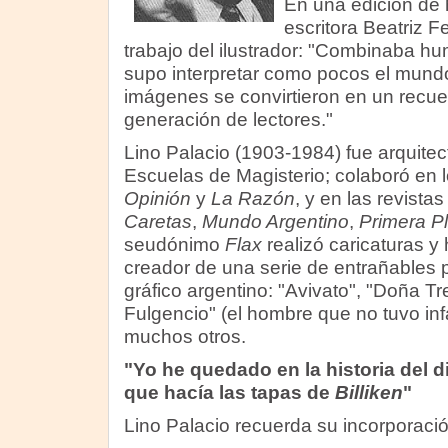
En una edición de
escritora Beatriz F
trabajo del ilustrador: "Combinaba hum
supo interpretar como pocos el mundo
imágenes se convirtieron en un recu
generación de lectores."
Lino Palacio (1903-1984) fue arquitec
Escuelas de Magisterio; colaboró en l
Opinión
y
La Razón
, y en las revista
Caretas
,
Mundo Argentino
,
Primera P
seudónimo
Flax
realizó caricaturas y 
creador de una serie de entrañables
gráfico argentino: "Avivato", "Doña 
Fulgencio" (el hombre que no tuvo in
muchos otros.
"Yo he quedado en la historia del 
que hacía las tapas de
Billiken
"
Lino Palacio recuerda su incorporació