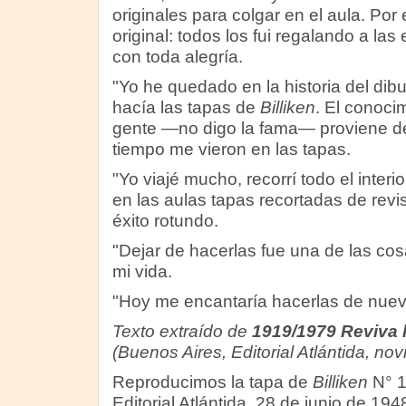
originales para colgar en el aula. Po
original: todos los fui regalando a la
con toda alegría.
"Yo he quedado en la historia del di
hacía las tapas de
Billiken
. El conoci
gente —no digo la fama— proviene d
tiempo me vieron en las tapas.
"Yo viajé mucho, recorrí todo el interi
en las aulas tapas recortadas de revi
éxito rotundo.
"Dejar de hacerlas fue una de las c
mi vida.
"Hoy me encantaría hacerlas de nuev
Texto extraído de
1919/1979 Reviva l
(Buenos Aires, Editorial Atlántida, no
Reproducimos la tapa de
Billiken
N° 1
Editorial Atlántida, 28 de junio de 1