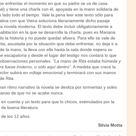
be enfrentar el momento en que su padre se va de casa
l) y tiene una charla con él, apoyada en la mano solidaria de
 lado todo el tiempo. Vale la pena leer este texto sólo para
rativa con que Vieira soluciona literariamente dicho pasaje
 la novela moderna. El texto debe incluir obligatoriamente a
abitación en la que se desarrolla la charla, pues es Mariana
o la historia y no puede quedar afuera. Para ello se vale de
Rita, asustada por la situación que debe enfrentar, no deja ir a
e la mano, la lleva con ella hasta la sala donde espera su
e escapatoria y desde el lugar del testigo nos contará lo que
 observaciones personales.
"La mano de Rita estaba húmeda y
ra fuese invierno, o sólo aquí dentro"
. A medida que crece la
lector subirá en voltaje emocional y terminará con sus manos
e Rita.
n ritmo narrativo la novela se desliza por tormentas y soles
 ganas de que no se acabe nunca.
en cuenta y un texto para que lo chicos, estimulados por la
 de buena literatura.
de los 12 años.
Silvia Motta