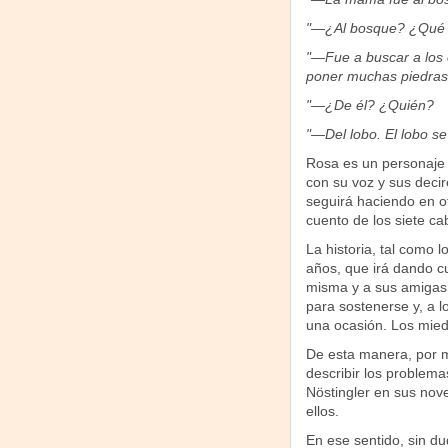
"—¿Al bosque? ¿Qué
"—Fue a buscar a los o
poner muchas piedras e
"—¿De él? ¿Quién?
"—Del lobo. El lobo se
Rosa es un personaje 
con su voz y sus decir
seguirá haciendo en ot
cuento de los siete cab
La historia, tal como 
años, que irá dando cu
misma y a sus amigas.
para sostenerse y, a l
una ocasión. Los miedo
De esta manera, por m
describir los problema
Nöstingler en sus nov
ellos.
En ese sentido, sin du