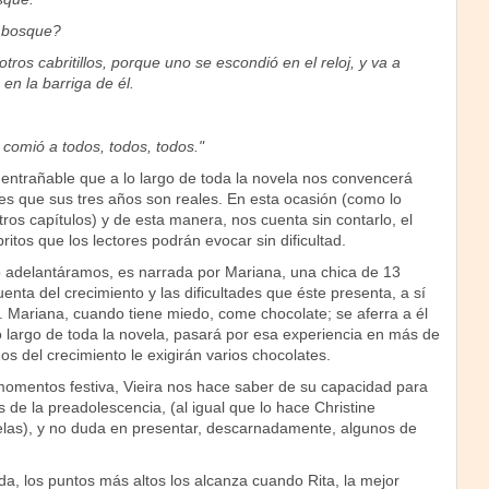
 bosque?
tros cabritillos, porque uno se escondió en el reloj, y va a
n la barriga de él.
 comió a todos, todos, todos."
entrañable que a lo largo de toda la novela nos convencerá
es que sus tres años son reales. En esta ocasión (como lo
ros capítulos) y de esta manera, nos cuenta sin contarlo, el
ritos que los lectores podrán evocar sin dificultad.
lo adelantáramos, es narrada por Mariana, una chica de 13
enta del crecimiento y las dificultades que éste presenta, a sí
 Mariana, cuando tiene miedo, come chocolate; se aferra a él
o largo de toda la novela, pasará por esa experiencia en más de
s del crecimiento le exigirán varios chocolates.
omentos festiva, Vieira nos hace saber de su capacidad para
s de la preadolescencia, (al igual que lo hace Christine
elas), y no duda en presentar, descarnadamente, algunos de
da, los puntos más altos los alcanza cuando Rita, la mejor