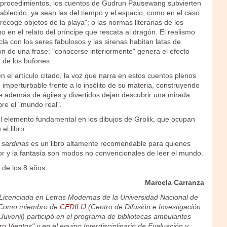
s procedimientos, los cuentos de Gudrun Pausewang subvierten
tablecido, ya sean las del tiempo y el espacio, como en el caso
recoge objetos de la playa"; o las normas literarias de los
mo en el relato del príncipe que rescata al dragón. El realismo
la con los seres fabulosos y las sirenas habitan latas de
ción de una frase: "conocerse interiormente" genera el efecto
o de los bufones.
el artículo citado, la voz que narra en estos cuentos plenos
mperturbable frente a lo insólito de su materia, construyendo
e además de ágiles y divertidos dejan descubrir una mirada
obre el "mundo real".
l elemento fundamental en los dibujos de Grolik, que ocupan
el libro.
e sardinas
es un libro altamente recomendable para quienes
r y la fantasía son modos no convencionales de leer el mundo.
de los 8 años.
Marcela Carranza
Licenciada en Letras Modernas de la Universidad Nacional de
. Como miembro de
CEDILIJ
(Centro de Difusión e Investigación
y Juvenil) participó en el programa de bibliotecas ambulantes
ro Vientos" y en el equipo Interdisciplinario de Evaluación y