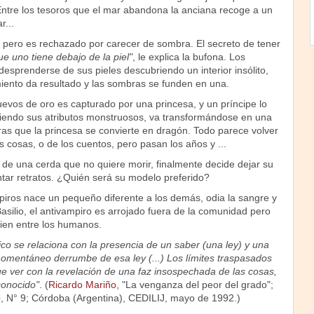
Entre los tesoros que el mar abandona la anciana recoge a un
r...
pero es rechazado por carecer de sombra. El secreto de tener
ue uno tiene debajo de la piel"
, le explica la bufona. Los
esprenderse de sus pieles descubriendo un interior insólito,
miento da resultado y las sombras se funden en una.
evos de oro es capturado por una princesa, y un príncipe lo
rdiendo sus atributos monstruosos, va transformándose en una
as que la princesa se convierte en dragón. Todo parece volver
as cosas, o de los cuentos, pero pasan los años y ...
 de una cerda que no quiere morir, finalmente decide dejar su
intar retratos. ¿Quién será su modelo preferido?
piros nace un pequeño diferente a los demás, odia la sangre y
asilio, el antivampiro es arrojado fuera de la comunidad pero
bien entre los humanos.
co se relaciona con la presencia de un saber (una ley) y una
omentáneo derrumbe de esa ley (...) Los límites traspasados
e ver con la revelación de una faz insospechada de las cosas,
conocido"
. (
Ricardo Mariño
, "La venganza del peor del grado";
e
, N° 9; Córdoba (Argentina), CEDILIJ, mayo de 1992.)