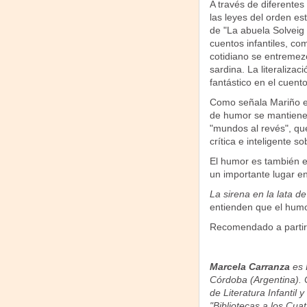
A través de diferente
las leyes del orden es
de "La abuela Solveig 
cuentos infantiles, co
cotidiano se entremezc
sardina. La literaliza
fantástico en el cuent
Como señala Mariño en 
de humor se mantiene i
"mundos al revés", qu
crítica e inteligente s
El humor es también e
un importante lugar en 
La sirena en la lata d
entienden que el humo
Recomendado a partir 
Marcela Carranza
es 
Córdoba (Argentina)
de Literatura Infantil 
"Bibliotecas a los Cuat