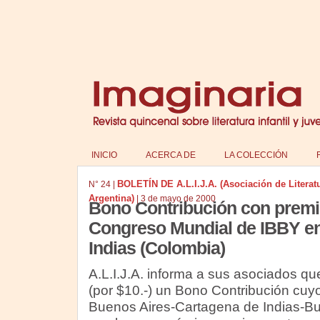
INICIO
ACERCA DE
LA COLECCIÓN
BOLETÍN DE A.L.I.J.A. (Asociación de Literatur
N°
24
|
Argentina)
|
3 de mayo de 2000
Bono Contribución con premio
Congreso Mundial de IBBY e
Indias (Colombia)
A.L.I.J.A. informa a sus asociados qu
(por $10.-) un Bono Contribución cuy
Buenos Aires-Cartagena de Indias-Bu