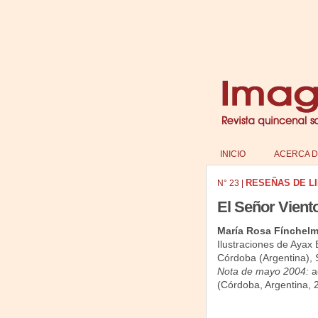
INICIO
ACERCA D
RESEÑAS DE L
N°
23
|
El Señor Vient
María Rosa Fínchel
Ilustraciones de Ayax 
Córdoba (Argentina), S
Nota de mayo 2004:
ac
(Córdoba, Argentina, 