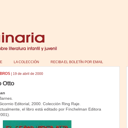
E
LA COLECCIÓN
RECIBA EL BOLETÍN POR EMAIL
IBROS
|
19 de abril de 2000
o Otto
man
Barnes.
icornio Editorial, 2000. Colección Ring Raje.
tualmente, el libro está editado por Fínchelman Editora
2001).