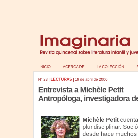
INICIO
ACERCA DE
LA COLECCIÓN
LECTURAS
N°
23
|
|
19 de abril de 2000
Entrevista a Michèle Petit
Antropóloga, investigadora de
Michèle Petit
cuenta
pluridisciplinar. Soc
desde hace muchos a