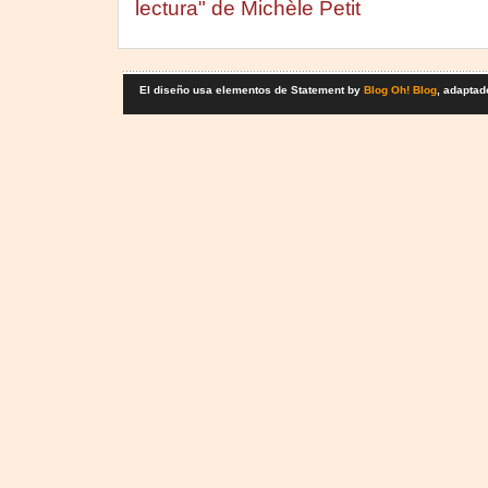
lectura" de Michèle Petit
El diseño usa elementos de Statement by
Blog Oh! Blog
, adaptad