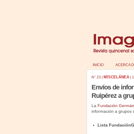
INICIO
ACERCA D
MISCELÁNEA
N°
23
|
|
1
Envíos de inf
Ruipérez a gru
La
Fundación Germán
información a grupos d
Lista Fundación