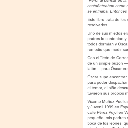
"Pero, al pensar en la 
castañeteaban como c
se enfriaba. Entonces 
Este libro trata de l
resolverlos.
Uno de sus miedos era 
padres lo contenían y
todos dormían y Óscar
remedio que medir sus 
Con el "león de Correo
de un simple buzón —c
latón— para Óscar era 
Óscar supo encontrar 
para poder despachar 
el temor, el niño des
tuvieron sus propios 
Vicente Muñoz Puelles 
y Juvenil 1999 en Espa
calle Pérez Pujol en V
pequeño, mis padres m
boca de los leones, qu