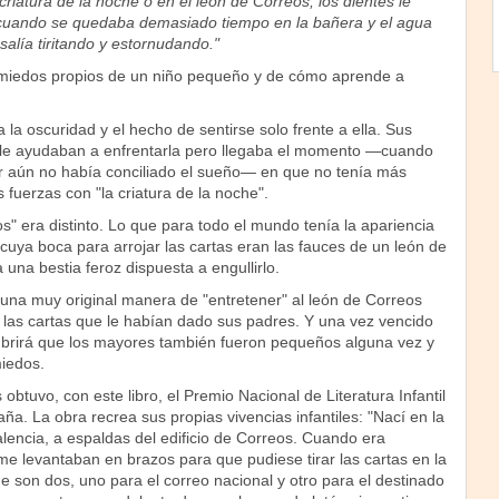
criatura de la noche o en el león de Correos, los dientes le
uando se quedaba demasiado tiempo en la bañera y el agua
salía tiritando y estornudando."
os miedos propios de un niño pequeño y de cómo aprende a
la oscuridad y el hecho de sentirse solo frente a ella. Sus
 le ayudaban a enfrentarla pero llegaba el momento —cuando
 aún no había conciliado el sueño— en que no tenía más
fuerzas con "la criatura de la noche".
s" era distinto. Lo que para todo el mundo tenía la apariencia
uya boca para arrojar las cartas eran las fauces de un león de
una bestia feroz dispuesta a engullirlo.
una muy original manera de "entretener" al león de Correos
las cartas que le habían dado sus padres. Y una vez vencido
cubrirá que los mayores también fueron pequeños alguna vez y
miedos.
obtuvo, con este libro, el Premio Nacional de Literatura Infantil
ña. La obra recrea sus propias vivencias infantiles: "Nací en la
alencia, a espaldas del edificio de Correos. Cuando era
e levantaban en brazos para que pudiese tirar las cartas en la
e son dos, uno para el correo nacional y otro para el destinado