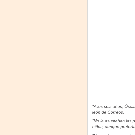
"A los seis años, Ósca
león de Correos.
"No le asustaban las 
niños, aunque prefería