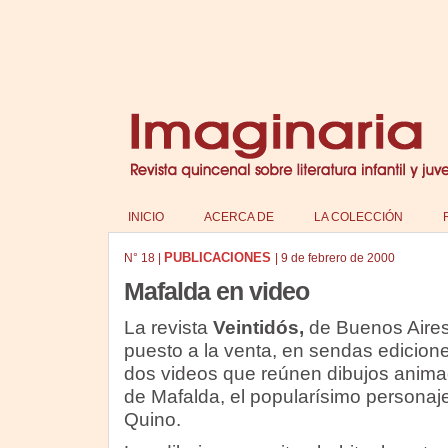
INICIO
ACERCA DE
LA COLECCIÓN
PUBLICACIONES
N°
18
|
|
9 de febrero de 2000
Mafalda en video
La revista
Veintidós,
de Buenos Aires
puesto a la venta, en sendas edicione
dos videos que reúnen dibujos anim
de Mafalda, el popularísimo personaj
Quino.