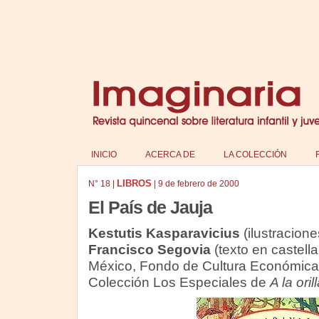
INICIO
ACERCA DE
LA COLECCIÓN
LIBROS
N°
18
|
|
9 de febrero de 2000
El País de Jauja
Kestutis Kasparavicius
(ilustracione
Francisco Segovia
(texto en castella
México, Fondo de Cultura Económica
Colección Los Especiales de
A la oril