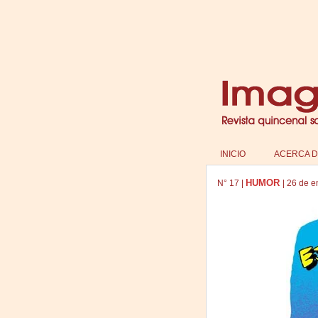
INICIO
ACERCA D
HUMOR
N°
17
|
|
26 de e