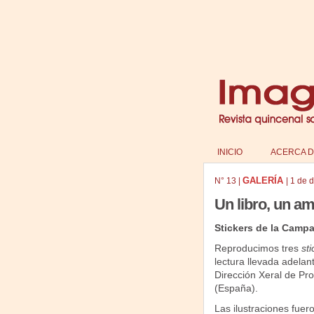
INICIO
ACERCA D
GALERÍA
N°
13
|
|
1 de 
Un libro, un a
Stickers de la Campa
Reproducimos tres
sti
lectura llevada adelan
Dirección Xeral de Pro
(España).
Las ilustraciones fuer