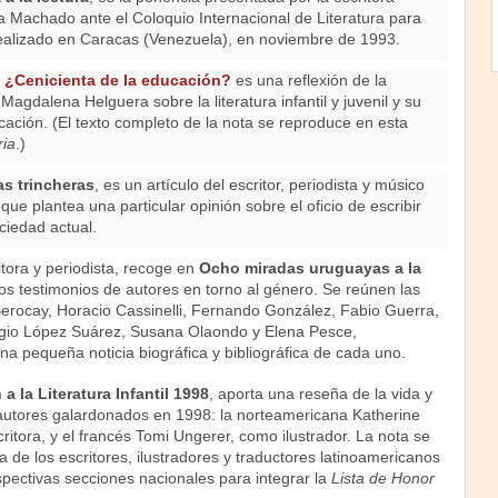
a Machado ante el Coloquio Internacional de Literatura para
ealizado en Caracas (Venezuela), en noviembre de 1993.
l, ¿Cenicienta de la educación?
es una reflexión de la
Magdalena Helguera sobre la literatura infantil y juvenil y su
cación. (El texto completo de la nota se reproduce en esta
ria
.
)
as trincheras
, es un artículo del escritor, periodista y músico
que plantea una particular opinión sobre el oficio de escribir
ciedad actual.
tora y periodista, recoge en
Ocho miradas uruguayas a la
os testimonios de autores en torno al género. Se reúnen las
erocay, Horacio Cassinelli, Fernando González, Fabio Guerra,
rgio López Suárez, Susana Olaondo y Elena Pesce,
 pequeña noticia biográfica y bibliográfica de cada uno.
 la Literatura Infantil 1998
, aporta una reseña de la vida y
 autores galardonados en 1998: la norteamericana Katherine
itora, y el francés Tomi Ungerer, como ilustrador. La nota se
ta de los escritores, ilustradores y traductores latinoamericanos
spectivas secciones nacionales para integrar la
Lista de Honor