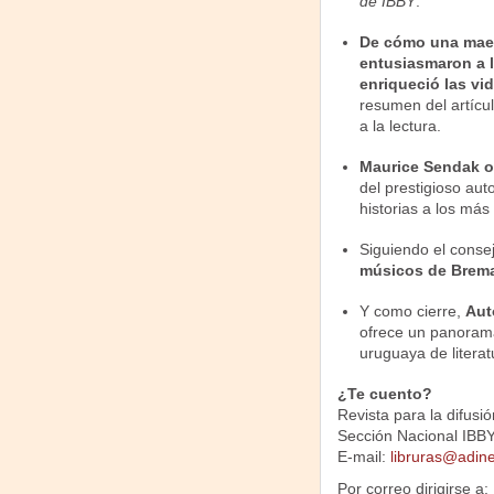
de IBBY
.
De cómo una maest
entusiasmaron a l
enriqueció las vi
resumen del artícu
a la lectura.
Maurice Sendak op
del prestigioso aut
historias a los más
Siguiendo el consej
músicos de Brem
Y como cierre,
Aut
ofrece un panorama
uruguaya de literatu
¿Te cuento?
Revista para la difusión
Sección Nacional IBB
E-mail:
libruras@adin
Por correo dirigirse a: