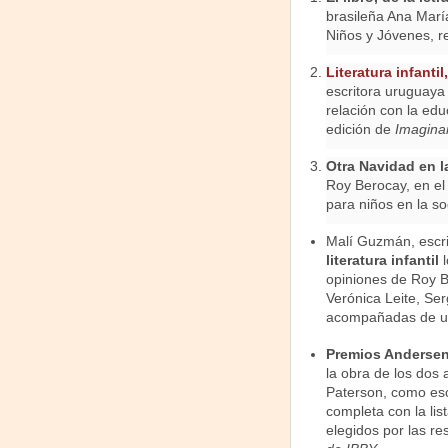
brasileña Ana Marí
Niños y Jóvenes, r
Literatura infanti
escritora uruguaya 
relación con la edu
edición de
Imagina
Otra Navidad en l
Roy Berocay, en el 
para niños en la so
Malí Guzmán, escri
literatura infantil
l
opiniones de Roy B
Verónica Leite, Se
acompañadas de una
Premios Andersen a
la obra de los dos
Paterson, como escr
completa con la lis
elegidos por las re