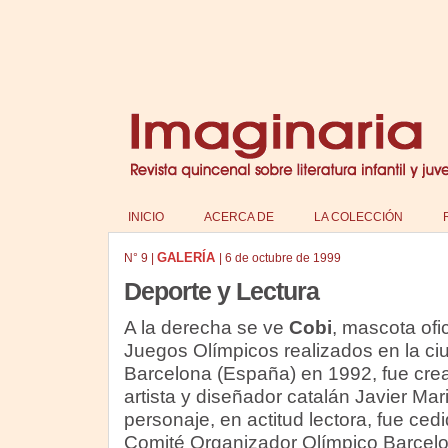
INICIO
ACERCA DE
LA COLECCIÓN
GALERÍA
N°
9
|
|
6 de octubre de 1999
Deporte y Lectura
A la derecha se ve
Cobi
, mascota ofic
Juegos Olímpicos realizados en la ci
Barcelona (España) en 1992, fue crea
artista y diseñador catalán Javier Mari
personaje, en actitud lectora, fue cedi
Comité Organizador Olímpico Barcel