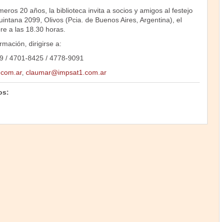
eros 20 años, la biblioteca invita a socios y amigos al festejo
intana 2099, Olivos (Pcia. de Buenos Aires, Argentina), el
re a las 18.30 horas.
mación, dirigirse a:
69 / 4701-8425 / 4778-9091
.com.ar
,
claumar@impsat1.com.ar
os: