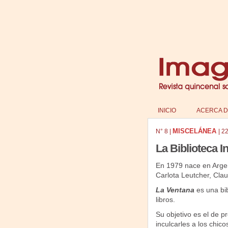
INICIO
ACERCA D
MISCELÁNEA
N°
8
|
|
22
La Biblioteca In
En 1979 nace en Argenti
Carlota Leutcher, Clau
La Ventana
es una bi
libros.
Su objetivo es el de pr
inculcarles a los chicos